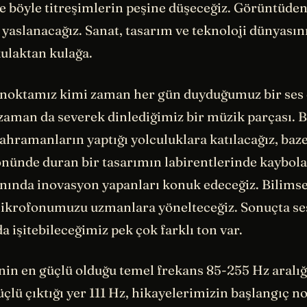
te böyle titreşimlerin peşine düşeceğiz. Görüntüden
yaslanacağız. Sanat, tasarım ve teknoloji dünyasını
kulaktan kulağa.
noktamız kimi zaman her gün duyduğumuz bir ses 
 zaman da severek dinlediğimiz bir müzik parçası. 
ahramanların yaptığı yolculuklara katılacağız, baz
ünde duran bir tasarımın labirentlerinde kaybola
anında inovasyon yapanları konuk edeceğiz. Bilimse
ikrofonumuzu uzmanlara yönelteceğiz. Sonuçta se
işitebileceğimiz pek çok farklı ton var.
inin en güçlü olduğu temel frekans 85-255 Hz aralı
çlü çıktığı yer 111 Hz, hikayelerimizin başlangıç no