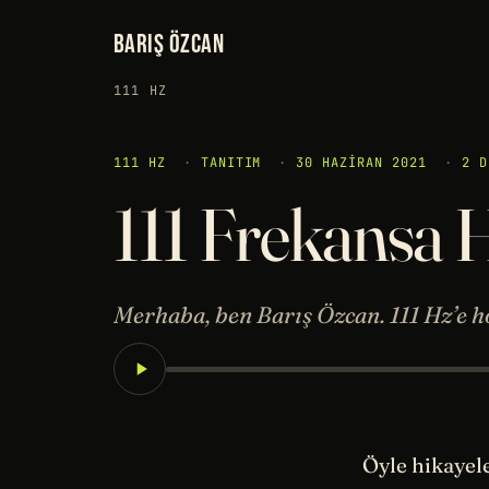
BARIŞ ÖZCAN
111 HZ
111 HZ
·
TANITIM
·
30 HAZIRAN 2021
·
2 D
111 Frekansa H
Merhaba, ben Barış Özcan. 111 Hz’e ho
Öyle hikayele