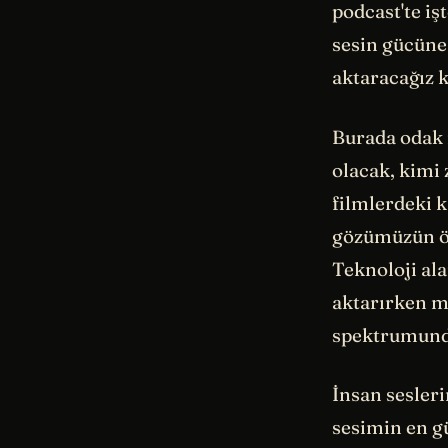
podcast'te iş
sesin gücüne 
aktaracağız 
Burada odak 
olacak, kimi
filmlerdeki k
gözümüzün ön
Teknoloji al
aktarırken m
spektrumunda 
İnsan sesler
sesimin en gü