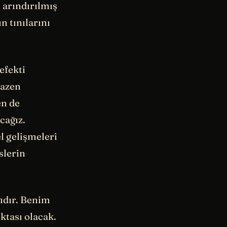
 arındırılmış
n tınılarını
efekti
Bazen
en de
cağız.
l gelişmeleri
slerin
ğıdır. Benim
ktası olacak.