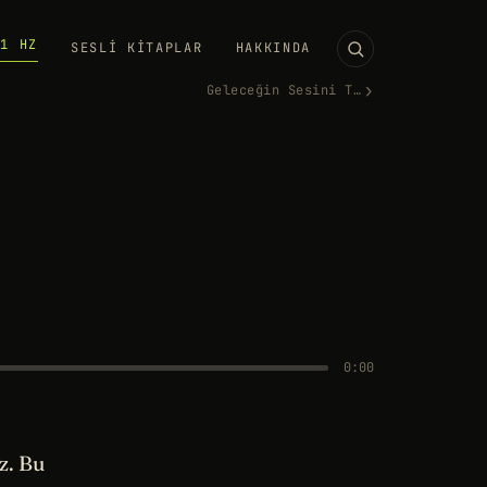
11 HZ
SESLI KITAPLAR
HAKKINDA
›
Geleceğin Sesini Tasarlamak
0:00
z. Bu