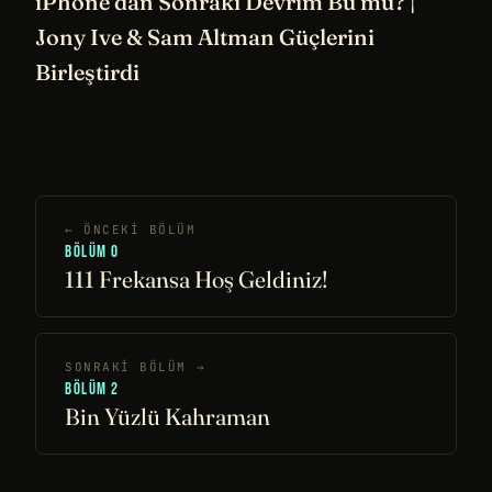
iPhone’dan Sonraki Devrim Bu mu? |
Jony Ive & Sam Altman Güçlerini
Birleştirdi
← ÖNCEKI BÖLÜM
BÖLÜM 0
111 Frekansa Hoş Geldiniz!
SONRAKI BÖLÜM →
BÖLÜM 2
Bin Yüzlü Kahraman