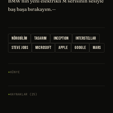
BMW'nin yeni elektrikli M serisinin sesiyle
baş başa bırakayım.—
NÖROBILIM
TASARIM
INCEPTION
INTERSTELLAR
STEVE JOBS
MICROSOFT
APPLE
GOOGLE
MARS
KÜNYE
KAYNAKLAR (25)