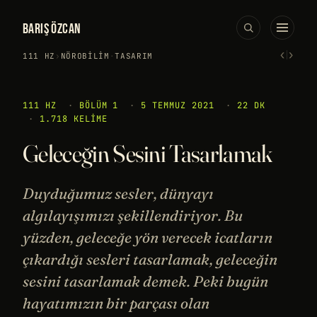
BARIŞ ÖZCAN
‹
›
111 HZ
›
NÖROBILIM
·
TASARIM
111 HZ
·
BÖLÜM 1
·
5 TEMMUZ 2021
·
22 DK
·
1.718 KELIME
Geleceğin Sesini Tasarlamak
Duyduğumuz sesler, dünyayı
algılayışımızı şekillendiriyor. Bu
yüzden, geleceğe yön verecek icatların
çıkardığı sesleri tasarlamak, geleceğin
sesini tasarlamak demek. Peki bugün
hayatımızın bir parçası olan