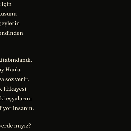
 için
tkusunu
şeylerin
kendinden
kitabındandı.
ay Han'a,
a söz verir.
o. Hikayesi
ki eşyalarını
liyor insanın.
 yerde miyiz?