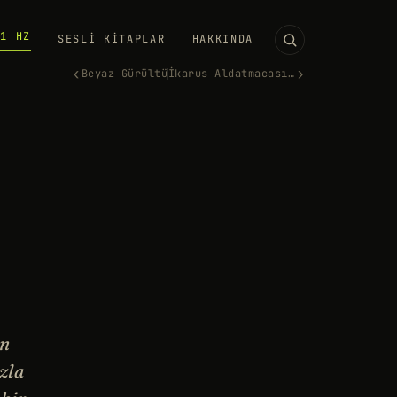
11 HZ
SESLI KITAPLAR
HAKKINDA
‹
›
Beyaz Gürültü
İkarus Aldatmacası: Yüksekten…
in
zla