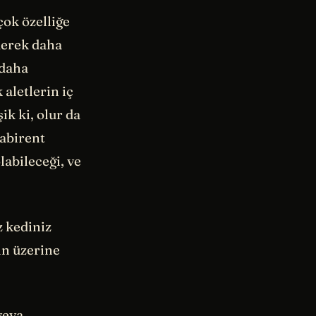
çok özelliğe
derek daha
 daha
aletlerin iç
ik ki, olur da
labirent
labileceği, ve
z kediniz
ın üzerine
veya