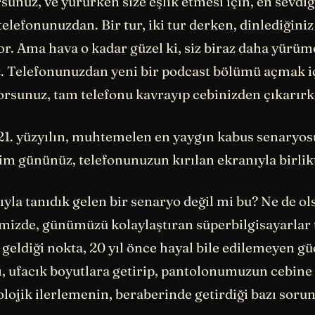
rsunuz, ve yürürken size eşlik etmesi için, en sevdiğ
elefonunuzdan. Bir tur, iki tur derken, dinlediğini
or. Ama hava o kadar güzel ki, siz biraz daha yürüm
. Telefonunuzdan yeni bir podcast bölümü açmak iç
orsunuz, tam telefonu kavrayıp cebinizden çıkarırk
 21. yüzyılın, muhtemelen en yaygın kabus senaryos
lim gününüz, telefonunuzun kırılan ekranıyla birli
sıyla tanıdık gelen bir senaryo değil mi bu? Ne de ols
mizde, günümüzü kolaylaştıran süperbilgisayarlar 
geldiği nokta, 20 yıl önce hayal bile edilemeyen gü
ı, ufacık boyutlara getirip, pantolonumuzun cebine 
ojik ilerlemenin, beraberinde getirdiği bazı sorunl