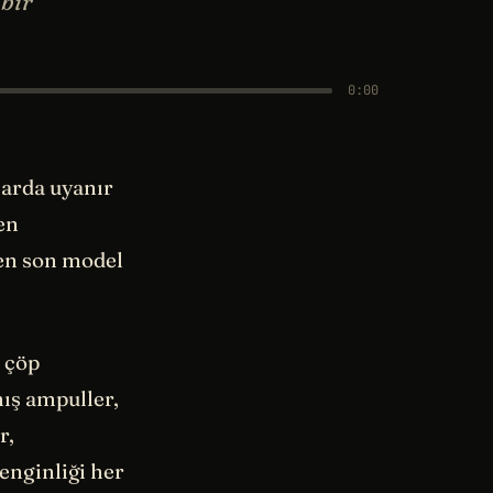
 bir
0:00
larda uyanır
 en
en son model
e çöp
mış ampuller,
r,
zenginliği her