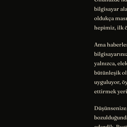
bilgisayar al
oldukça masr
hepimiz, ilk 
Ama haberler
bilgisayarını
yalnızca, ele
bütünleşik ol
uyguluyor, öy
ettirmek yeri
Düşünsenize,
bozulduğunda
ederdik. Bugü