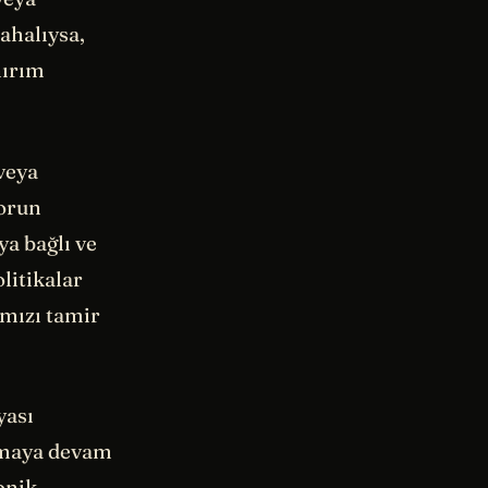
pahalıysa,
nırım
veya
Sorun
ya bağlı ve
olitikalar
ımızı tamir
yası
anmaya devam
onik