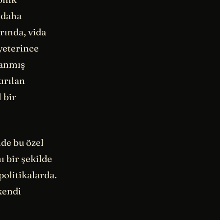
, daha
rında, vida
 yeterince
lanmış
ırılan
 bir
de bu özel
ı bir şekilde
politikalarda.
 kendi
i