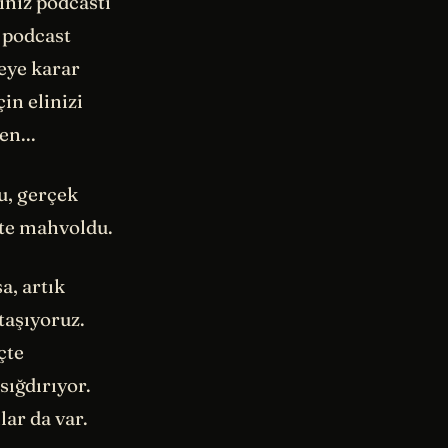
iniz podcasti
z podcast
eye karar
in elinizi
en...
u, gerçek
kte mahvoldu.
a, artık
taşıyoruz.
çte
sığdırıyor.
ar da var.