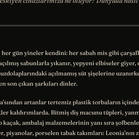
 eskiyen cihazlarımıza ne oluyor? Dünyada nasıl
 her gün yineler kendini: her sabah mis gibi çarşaf
açılmış sabunlarla yıkanır, yep­yeni elbiseler giyer,
dolaplarındaki açılma­mış süt şişelerine uzanırk
n son çıkan şarkıları dinler.
'sından artanlar tertemiz plastik torbaların içind
kler kaldırımlarda. Bitmiş diş macunu tüpleri, yan
p kaçak, ambalaj malze­melerinin yanı sıra şofbenle
r, piyanolar, porse­len tabak takımları: Leonia'nın 