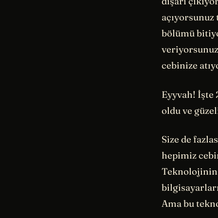
dışarı çıkıyo
açıyorsunuz t
bölümü bitiy
veriyorsunuz
cebinize atıy
Eyyvah! İşte
oldu ve güze
Size de fazla
hepimiz cebi
Teknolojinin 
bilgisayarlar
Ama bu teknol