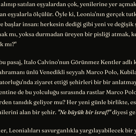
 alı­nıp satılan eşyalardan çok, yenilerine yer açmak
ılan eşyalarla ölçülür. Öyle ki, Leonia'nın gerçek tu
başlar insan: herkesin dediği gibi yeni ve değişik 
mak mı, yoksa durmadan üreyen bir pisliği atmak, 
k mı?"
bu pasaj, Italo Calvino'nun Görünmez Kentler adlı 
ahramanı ünlü Venedikli seyyah Marco Polo, Kubil
orluğu'nda ziyaret ettiği şehirleri bir bir anlatmay
entine de bu yolculuğu sırasında rastlar Marco Pol
erden tanıdık geliyor mu? Her yeni günle birlikte, es
ilerini alan bir şehir.
"Ne büyük bir israf!"
diyesi ge
er, Leonialıları savurganlıkla yargılayabilecek bir