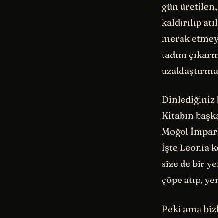
gün üretilen,
kaldırılıp at
merak etmeye 
tadını çıkar
uzaklaştırma
Dinlediğiniz 
Kitabın başk
Moğol İmparat
İşte Leonia k
size de bir y
çöpe atıp, yen
Peki ama bizl