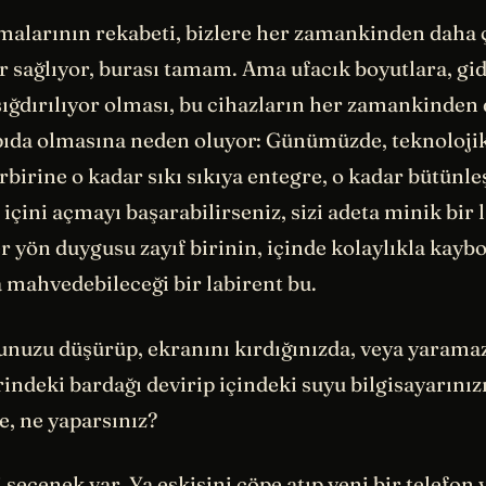
rmalarının rekabeti, bizlere her zamankinden daha 
ar sağlıyor, burası tamam. Ama ufacık boyutlara, gi
 sığdırılıyor olması, bu cihazların her zamankinden
ıda olmasına neden oluyor: Günümüzde, teknolojik 
rbirine o kadar sıkı sıkıya entegre, o kadar bütünleş
 içini açmayı başarabilirseniz, sizi adeta minik bir 
er yön duygusu zayıf birinin, içinde kolaylıkla kaybo
a mahvedebileceği bir labirent bu.
nunuzu düşürüp, ekranını kırdığınızda, veya yarama
ndeki bardağı devirip içindeki suyu bilgisayarınız
e, ne yaparsınız?
seçenek var. Ya eskisini çöpe atıp yeni bir telefon 