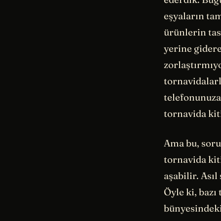
eşyaların tam
ürünlerin ta
yerine gidere
zorlaştırmıyo
tornavidalarl
telefonunuza 
tornavida kit
Ama bu, soru
tornavida kiti
aşabilir. Ası
Öyle ki, bazı
bünyesindeki