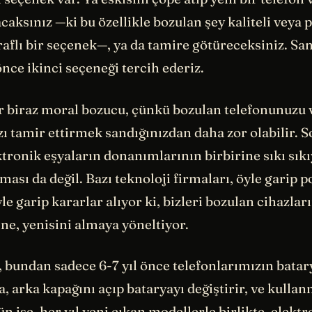
acaksınız —ki bu özellikle bozulan şey kaliteli veya 
aflı bir seçenek—, ya da tamire götüreceksiniz. Sa
önce ikinci seçeneği tercih ederiz.
 biraz moral bozucu, çünkü bozulan telefonunuzu 
zı tamir ettirmek sandığınızdan daha zor olabilir. 
ktronik eşyaların donanımlarının birbirine sıkı sıkı
ması da değil. Bazı teknoloji firmaları, öyle garip p
le garip kararlar alıyor ki, bizleri bozulan cihazlar
ne, yenisini almaya yöneltiyor.
 bundan sadece 6-7 yıl önce telefonlarımızın batar
, arka kapağını açıp bataryayı değiştirir, ve kull
n ise, her yıl yeni çıkan modellerle birlikte, elektr