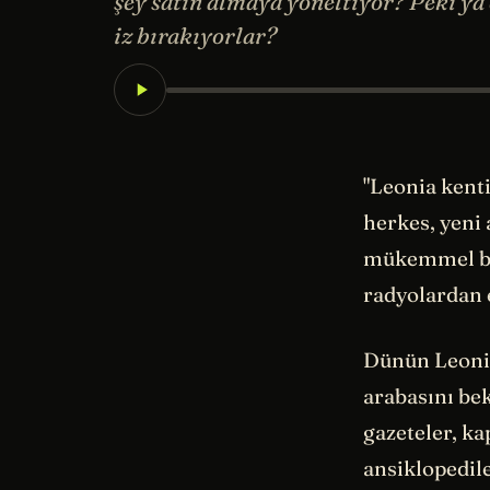
şey satın almaya yöneltiyor? Peki ya
iz bırakıyorlar?
"Leonia kenti
herkes, yeni 
mükemmel buz
radyolardan e
Dünün Leonia
arabasını be
gazeteler, ka
ansiklopedile