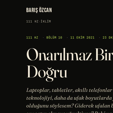
BARIŞ ÖZCAN
111 HZ
›
İKLIM
111 HZ
·
BÖLÜM 10
·
11 EKIM 2021
·
23 DK
Onarılmaz Bi
Doğru
Laptoplar, tabletler, akıllı telefonla
teknolojiyi, daha da ufak boyutlarda
olduğunu söylesem? Giderek ufalan bo