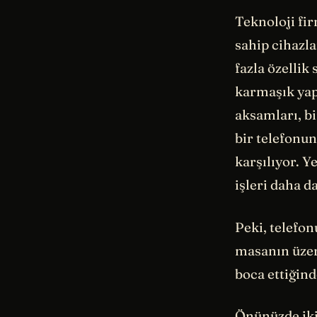
Teknoloji fi
sahip cihazl
fazla özellik
karmaşık yap
aksamları, bi
bir telefonun
karşılıyor. Y
işleri daha d
Peki, telefo
masanın üzeri
boca ettiğind
Önünüzde iki 