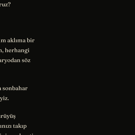
ruz?
im aklıma bir
n, herhangi
naryodan söz
a sonbahar
yiz.
yürüyüş
ınızı takıp