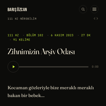
BARIŞ ÖZCAN
‹
›
111 HZ
›
NÖROBILIM
111 HZ
·
BÖLÜM 102
·
6 KASIM 2023
·
27 DK
·
91 KELIME
Zihnimizin Arşiv Odası
0:00
Kocaman gözleriyle bize meraklı meraklı
bakan bir bebek…