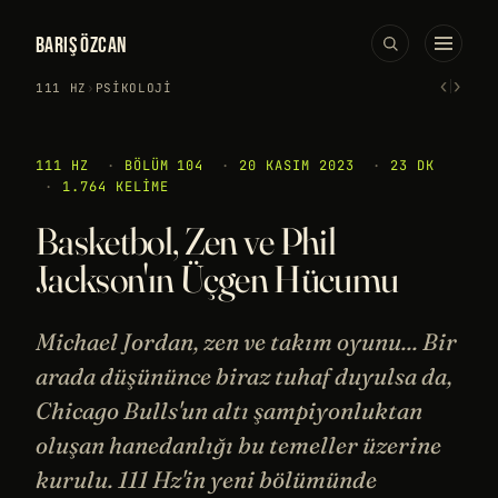
BARIŞ ÖZCAN
‹
›
111 HZ
›
PSIKOLOJI
111 HZ
·
BÖLÜM 104
·
20 KASIM 2023
·
23 DK
·
1.764 KELIME
Basketbol, Zen ve Phil
Jackson'ın Üçgen Hücumu
Michael Jordan, zen ve takım oyunu... Bir
arada düşününce biraz tuhaf duyulsa da,
Chicago Bulls'un altı şampiyonluktan
oluşan hanedanlığı bu temeller üzerine
kurulu. 111 Hz'in yeni bölümünde