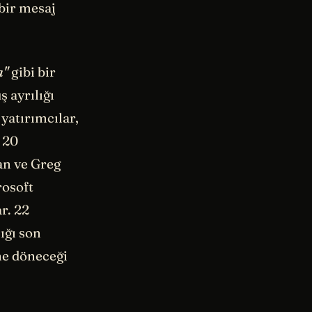
 bir mesaj
a"
gibi bir
 ayrılığı
 yatırımcılar,
 20
an ve Greg
rosoft
r. 22
ığı son
ne döneceği