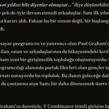
eni yıldızı bile diyenler olmuştur…”
diye düşünebilirs
 pek de öyle devam etmedi arkadaşlar. Sam ilk yıl
 kararı aldı. Fakaat bu bir sonun değil, bir başlang
di.
isayar programcısı ve yatırımcı olan Paul Graham’ı
r ilan, onun ve arkadaşlarının da hikayesindeki kır
ham yeni bir girişimcilik topluluğu oluşturuyordu. 
ogramcılığı alanında parlak fikirleri olan gençler iç
ırsatı sunuyordu bu topluluk. Bu ilanın geleceğe dai
ni de çantasına atan Sam, bir daha dönmemek üzere
raham’ın davetiyle, Y Combinator isimli girişim h