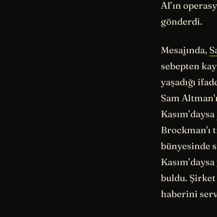
AI’ın operasy
gönderdi.
Mesajında,
S
sebepten kayn
yaşadığı ifad
Sam Altman'ı
Kasım’daysa
Brockman'ı tr
bünyesinde sı
Kasım’daysa 
buldu. Şirke
haberini servi