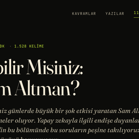
1
KAVRAMLAR
YAZILAR
DK
·
1.528 KELIME
ir Misiniz:
m Altman?
miz günlerde büyük bir şok etkisi yaratan Sam A
eler oluyor. Yapay zekayla ilgili endişe duyanla
in bu bölümünde bu soruların peşine takılıyoruz