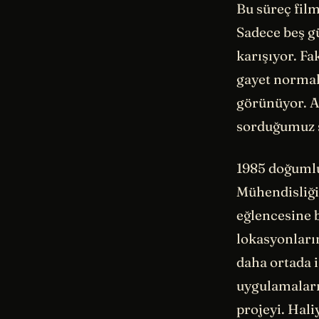
Bu süreç film
Sadece beş g
karışıyor. Fa
gayet normal 
görünüyor. A
sorduğumuz 
1985 doğuml
Mühendisliği
eğlencesine b
lokasyonların
daha ortada i
uygulamaları
projeyi. Hali