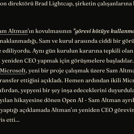
on direktörü Brad Lightcap, şirketin çalışanlarına
am Altman
'ın kovulmasının
"görevi kötüye kullanm
aklanmadığı, Sam ve kurul arasında ciddi bir görüş
e ediliyordu. Aynı gün kurulun kararına tepkili olan
 yeniden CEO yapmak için görüşmelere başladılar.
Microsoft
, yeni bir proje çalışmak üzere Sam Altm
ansfer ettiğini açıkladı. Hemen ardından ikili Mic
fırdan, yepyeni bir şey inşa edeceklerini duyurdula
yılan hikayesine dönen Open AI - Sam Altman ayrıl
t yaptığı açıklamada Altman’ın yeniden CEO görevi
s etti...