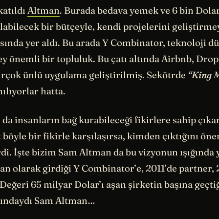
atıldı
Altman
. Burada bedava yemek ve 6 bin Dolar
ılabilecek bir bütçeyle, kendi projelerini geliştirm
asında yer aldı. Bu arada Y Combinator, teknoloji d
y önemli bir topluluk. Bu çatı altında Airbnb, Dro
birçok ünlü uygulama geliştirilmiş. Sekötrde
“King 
nılıyorlar hatta.
a insanların bağ kurabileceği fikirlere sahip çıka
t böyle bir fikirle karşılaşırsa, kimden çıktığını 
rdi. İşte bizim Sam Altman da bu vizyonun ışığında y
şan olarak girdiği Y Combinator’e, 2011’de partner, 
Değeri 65 milyar Dolar’ı aşan şirketin başına geçt
aşındaydı Sam Altman…