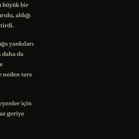
ı büyük bir
rulu, aldığı
tirdi.
uğu yankıları
n daha da
e
e neden ters
eyenler için
az geriye