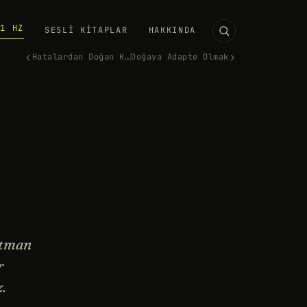
11 HZ
SESLI KITAPLAR
HAKKINDA
‹
›
Hatalardan Doğan Keşifler
Doğaya Adapte Olmak
ltman
r
.