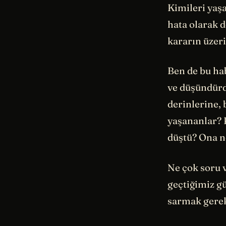
Kimileri yaş
hata olarak d
kararın üzer
Ben de bu ha
ve düşündürd
derinlerine,
yaşananlar? 
düştü? Ona 
Ne çok soru 
geçtiğimiz gü
sarmak gerek