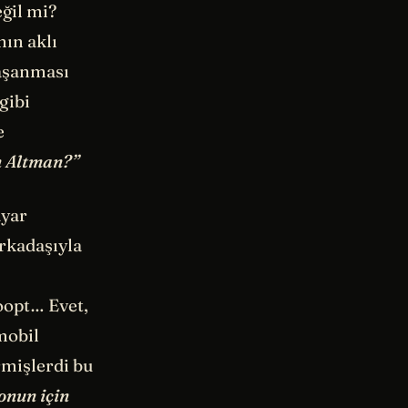
eğil mi?
ın aklı
yaşanması
gibi
e
 Altman?”
ayar
arkadaşıyla
Loopt… Evet,
mobil
rmişlerdi bu
onun için