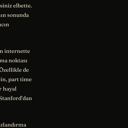
iniz elbette.
ının sonunda
ıcın
n internette
ılma noktası
Özellikle de
in, part time
r hayal
 Stanford’dan
ızlandırma