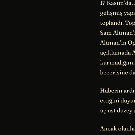
17 Kasım’da,
gelişmiş yapa
toplandı. To
Sam Altman’ı
Altman’ın Op
açıklamada Al
kurmadığını, 
becerisine d
Haberin ardı
ettiğini duy
üç üst düzey 
Ancak olanla