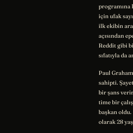
programına k
için ufak say
ilk ekibin ar
açısından epe
Reddit gibi 
sıfatıyla da a
Paul Graham d
sahipti. Şaye
bir şans veri
time bir çalı
başkan oldu. 
olarak 28 y