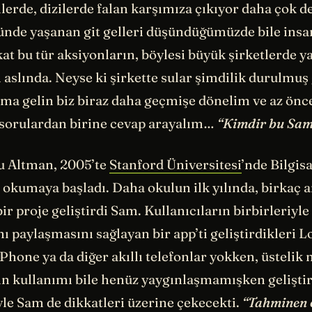
lerde, dizilerde falan karşımıza çıkıyor daha çok d
ünde yaşanan git gelleri düşündüğümüzde bile insan
kat bu tür aksiyonların, böylesi büyük şirketlerde 
aslında. Neyse ki şirkette sular şimdilik durulmuş 
ma gelin biz biraz daha geçmişe dönelim ve az önc
sorulardan birine cevap arayalım…
“Kimdir bu Sam
u Altman, 2005’te
Stanford Üniversitesi
’nde Bilgis
 okumaya başladı. Daha okulun ilk yılında, birkaç 
ir proje geliştirdi Sam. Kullanıcıların birbirleriyle
ı paylaşmasını sağlayan bir app’ti geliştirdikleri 
Phone ya da diğer akıllı telefonlar yokken, üstelik 
n kullanımı bile henüz yaygınlaşmamışken gelişti
yle Sam de dikkatleri üzerine çekecekti.
“Tahminen 