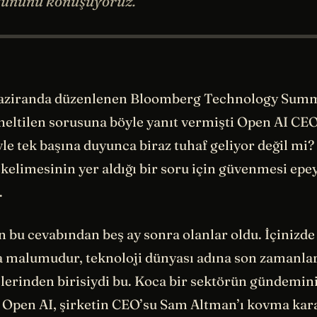
gününü konuşuyoruz.
haziranda düzenlenen Bloomberg Technology Summi
neltilen sorusuna böyle yanıt vermişti Open AI CE
le tek başına duyunca biraz tuhaf geliyor değil mi
kelimesinin yer aldığı bir soru için güvenmesi epey
.
n bu cevabından beş ay sonra olanlar oldu. İçinizde
a malumudur, teknoloji dünyası adına son zamanlar
lerinden birisiydi bu. Koca bir sektörün gündemini
 Open AI, şirketin CEO’su Sam Altman’ı kovma kara