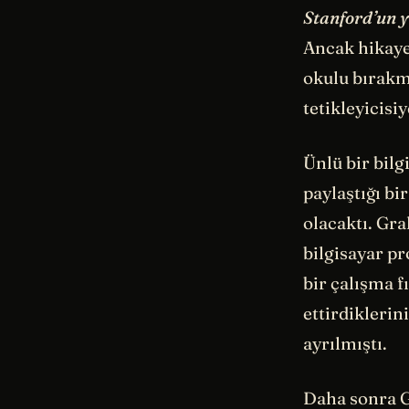
Stanford’un y
Ancak hikaye
okulu bırakma
tetikleyicisiy
Ünlü bir bilg
paylaştığı bi
olacaktı. Gra
bilgisayar pr
bir çalışma f
ettirdikleri
ayrılmıştı.
Daha sonra G