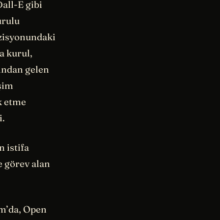
all-E gibi
urulu
ozisyonundaki
a kurul,
ından gelen
işim
ik etme
i.
 istifa
e görev alan
ım’da, Open