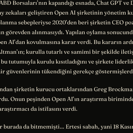
 ABD Borsaları’nın kapandığı esnada, Chat GPT ve D
y zekaları geliştiren Open AI şirketinin yönetim k
planma sebepleriyse 2020’den beri şirketin CEO p
n görevden alınmasıydı. Yapılan oylama sonucund
en AI’dan kovulmasına karar verdi. Bu kararın ard
tman’ın; kurulla tutarlı ve samimi bir şekilde ilet
bu tutumuyla kurulu kısıtladığını ve şirkete liderl
air güvenlerinin tükendiğini gerekçe göstermişlerd
ndan şirketin kurucu ortaklarından Greg Brockman
urdu. Onun peşinden Open AI’ın araştırma birimind
araştırmacı da istifasını verdi.
r burada da bitmemişti… Ertesi sabah, yani 18 Kas