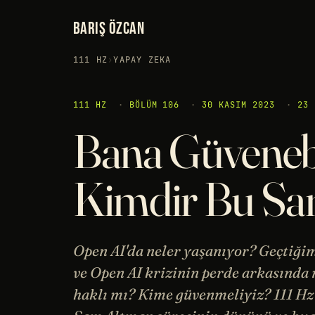
BARIŞ ÖZCAN
111 HZ
›
YAPAY ZEKA
111 HZ
·
BÖLÜM 106
·
30 KASIM 2023
·
23 
Bana Güvenebil
Kimdir Bu Sa
Open AI'da neler yaşanıyor? Geçtiği
ve Open AI krizinin perde arkasında n
haklı mı? Kime güvenmeliyiz? 111 Hz'