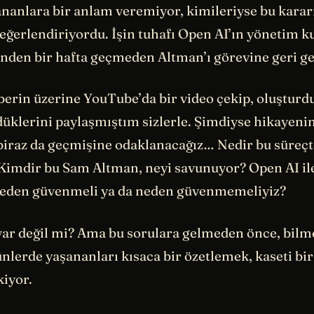
ananlara bir anlam veremiyor, kimileriyse bu karar
eğerlendiriyordu. İşin tuhafı Open AI’ın yönetim ku
inden bir hafta geçmeden Altman’ı görevine geri ge
berin üzerine YouTube’da bir video çekip, oluşturd
üklerini paylaşmıştım sizlerle. Şimdiyse hikayeni
 biraz da geçmişine odaklanacağız… Nedir bu süreçt
Kimdir bu Sam Altman, neyi savunuyor? Open AI il
neden güvenmeli ya da neden güvenmemeliyiz?
var değil mi? Ama bu sorulara gelmeden önce, bilm
nlerde yaşananları kısaca bir özetlemek, kaseti bir
iyor.