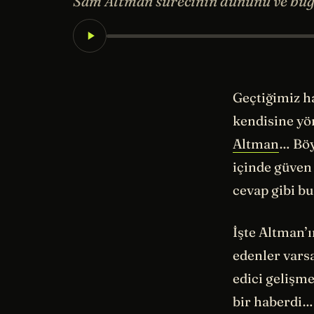
Sam Altman sürecinin dününü ve bu
Geçtiğimiz 
kendisine yö
Altman
… Böy
içinde güven 
cevap gibi bu
İşte Altman’ı
edenler vars
edici gelişme
bir haberdi…