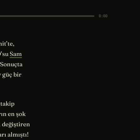
0:00
t’te,
O’su
Sam
? Sonuçta
 güç bir
 takip
ın en şok
 değiştiren
rı almıştı!