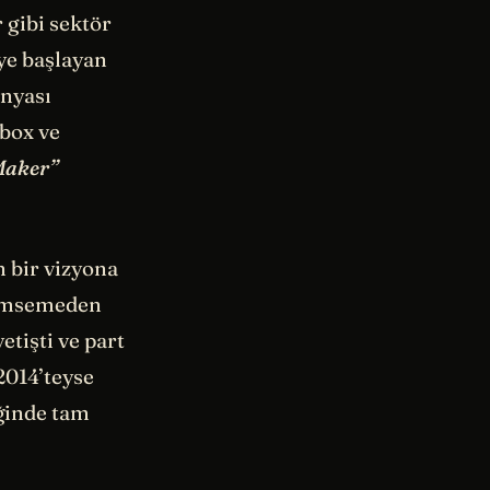
 gibi sektör
eye başlayan
ünyası
pbox ve
Maker”
n bir vizyona
önemsemeden
etişti ve part
2014’teyse
iğinde tam