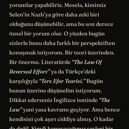
yorumlar yapabiliriz. Mesela, kimimiz
Selen’in Nazlı’ya göre daha zeki biri
olduğunu düşünebilir, ama bu son derece
öznel bir yorum olur. O yüzden bugün
sizlerle bunu daha farklı bir perspektiften
konuşmak istiyorum. Bir teori üzerinden.
Bir önerme. Literatürde
“The Law Of
Reversed Effort”
ya da Türkçe’deki
karşılığıyla
“Ters Efor Teorisi.”
Bugün
bunun üzerine düşünelim istiyorum.
Dikkat ederseniz İngilizce isminde
“The
Law”
yani yasa kavramı geçiyor. Ama bence
kendisini çok aşırı ciddiye almış. O kadar
da değil. Şimdi konuşacağımız şeyleri bir