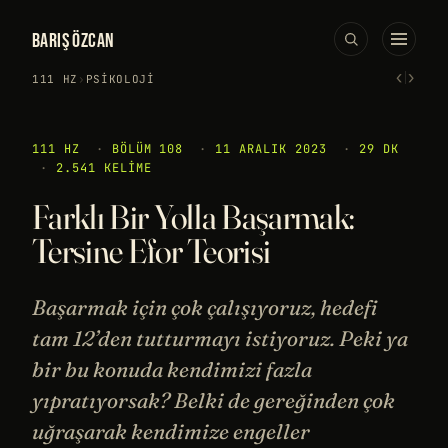
BARIŞ ÖZCAN
‹
›
111 HZ
›
PSIKOLOJI
111 HZ
·
BÖLÜM 108
·
11 ARALIK 2023
·
29 DK
·
2.541 KELIME
Farklı Bir Yolla Başarmak:
Tersine Efor Teorisi
Başarmak için çok çalışıyoruz, hedefi
tam 12’den tutturmayı istiyoruz. Peki ya
bir bu konuda kendimizi fazla
yıpratıyorsak? Belki de gereğinden çok
uğraşarak kendimize engeller