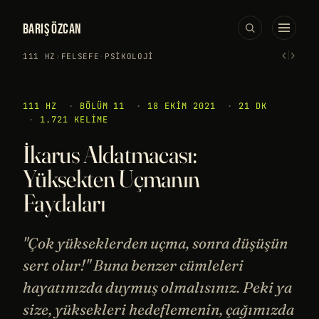
BARIŞ ÖZCAN
‹
›
111 HZ
›
FELSEFE
·
PSIKOLOJI
111 HZ
·
BÖLÜM 11
·
18 EKIM 2021
·
21 DK
·
1.721 KELIME
İkarus Aldatmacası:
Yüksekten Uçmanın
Faydaları
"Çok yükseklerden uçma, sonra düşüşün
sert olur!" Buna benzer cümleleri
hayatınızda duymuş olmalısınız. Peki ya
size, yüksekleri hedeflemenin, çağımızda