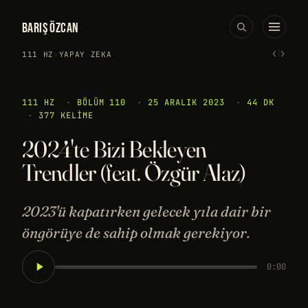
BARIŞ ÖZCAN
‹
›
111 HZ
›
YAPAY ZEKA
111 HZ
·
BÖLÜM 110
·
25 ARALIK 2023
·
44 DK
·
377 KELIME
2024'te Bizi Bekleyen
Trendler (feat. Özgür Alaz)
2023'ü kapatırken gelecek yıla dair bir
öngörüye de sahip olmak gerekiyor.
0:00