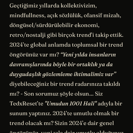
Geçtiğimiz yıllarda kollektivizim,
mindfullness, açık sözlülük, ofansif mizah,
döngüsel/sürdürülebilir ekonomi,
retro/nostalji gibi birçok trend’i takip ettik.
2024’te global anlamda toplumsal bir trend
öngörünüz var mı?
“Yeni yılda insanların
davranışlarında böyle bir ortaklık ya da
duygudaşlık gözlemleme ihtimalimiz var”
diyebileceğiniz bir trend radarınıza takıldı
mı? - Son sorumuz şöyle olsun… Siz
TedxReset’te
"Umudun 1001 Hali"
adıyla bir
sunum yaptınız. 2024’te umutlu olmak bir
trend olacak mı? Sizin 2024’e dair genel
öngörünüz, yeni yıla dair umutlu olduğunuz