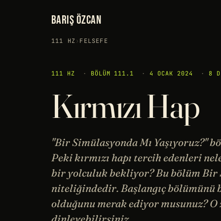
BARIŞ ÖZCAN
111 HZ
›
FELSEFE
111 HZ
·
BÖLÜM 111.1
·
4 OCAK 2024
·
8 D
Kırmızı Hap
"Bir Simülasyonda Mı Yaşıyoruz?" böl
Peki kırmızı hapı tercih edenleri ne
bir yolculuk bekliyor? Bu bölüm B
niteliğindedir. Başlangıç bölümünü b
olduğunu merak ediyor musunuz? O
dinleyebilirsiniz.