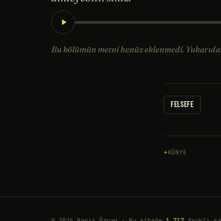
Bu bölümün metni henüz eklenmedi. Yukarıdan 
FELSEFE
KÜNYE
© 2026 Barış Özcan · Bu sitede
1.717
farklı sa