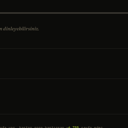
dinleyebilirsiniz.
yfa var, baştan sona bastırsan ~
6.755
sayfa eder.