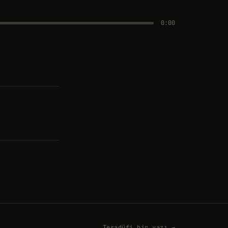
0:00
Tesadüfi bir yazı →