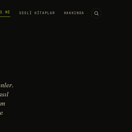
11 HZ
SESLI KITAPLAR
HAKKINDA
nler.
asıl
am
ne