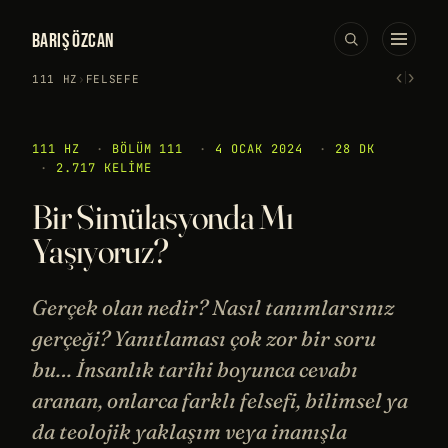
BARIŞ ÖZCAN
‹
›
111 HZ
›
FELSEFE
111 HZ
·
BÖLÜM 111
·
4 OCAK 2024
·
28 DK
·
2.717 KELIME
Bir Simülasyonda Mı
Yaşıyoruz?
Gerçek olan nedir? Nasıl tanımlarsınız
gerçeği? Yanıtlaması çok zor bir soru
bu… İnsanlık tarihi boyunca cevabı
aranan, onlarca farklı felsefi, bilimsel ya
da teolojik yaklaşım veya inanışla