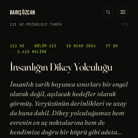
BARIŞ ÖZCAN
‹
›
111 HZ
›
PSIKOLOJI
·
TARIH
111 HZ
·
BÖLÜM 113
·
15 OCAK 2024
·
37 DK
·
2.415 KELIME
İnsanlığın Dikey Yolculuğu
İnsanlık tarih boyunca sınırları bir engel
olarak değil, aşılacak hedefler olarak
görmüş. Yeryüzünün derinlikleri ve uzay
da buna dahil. Dikey yolculuğumuz hem
evrenin en uç noktalarına hem de
kendimize doğru bir köprü gibi adeta…