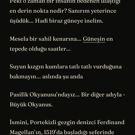
Peki o zaman bir insanın bedenen ulaştığı
en derin nokta nedir? Sanırım yeterince
üşüdük… Hadi biraz güneye inelim.
Mesela bir sahil kenarına…
Güneşin
en
tepede olduğu saatler…
Suyun kızgın kumlara tatlı tatlı vurduğuna
bakmayın… aslında şu anda
Pasifik Okyanusu’ndayız… Bir diğer adıyla -
Büyük Okyanus.
İsmini, Portekizli gezgin denizci Ferdinand
Magellan’ın, 1519’da başladığı seferinde