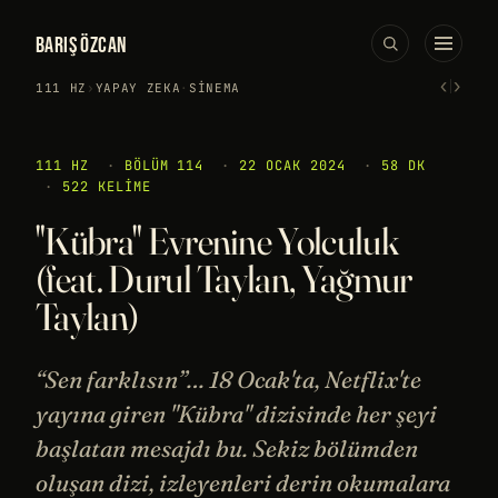
BARIŞ ÖZCAN
‹
›
111 HZ
›
YAPAY ZEKA
·
SINEMA
111 HZ
·
BÖLÜM 114
·
22 OCAK 2024
·
58 DK
·
522 KELIME
"Kübra" Evrenine Yolculuk
(feat. Durul Taylan, Yağmur
Taylan)
“Sen farklısın”… 18 Ocak'ta, Netflix'te
yayına giren "Kübra" dizisinde her şeyi
başlatan mesajdı bu. Sekiz bölümden
oluşan dizi, izleyenleri derin okumalara