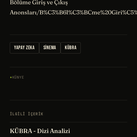
Bölüme Giriş ve Çıkış
Anonsları/B%C3%B6l%C3%BCme%20Giri%C5
YAPAY ZEKA
SINEMA
KÜBRA
KÜNYE
İLGILI IÇERIK
KÜBRA - Dizi Analizi