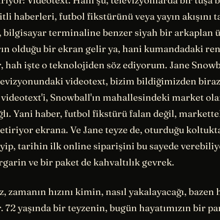
iriyor: Videotext. Hani şu, televizyonlarda bir tuşa b
itli haberleri, futbol fikstürünü veya yayın akışını t
, bilgisayar terminaline benzer siyah bir arkaplan 
arın olduğu bir ekran gelir ya, hani kumandadaki ren
r, hah işte o teknolojiden söz ediyorum. Jane Snowb
levizyonundaki videotext, bizim bildiğimizden biraz
 videotext'i, Snowball'ın mahallesindeki market ol
lı. Yani haber, futbol fikstürü falan değil, markett
 getiriyor ekrana. Ve Jane teyze de, oturduğu koltuk
yip, tarihin ilk online siparişini bu sayede verebiliy
arin ve bir paket de kahvaltılık gevrek.
, zamanın hızını kimin, nasıl yakalayacağı, bazen 
. 72 yaşında bir teyzenin, bugün hayatımızın bir p