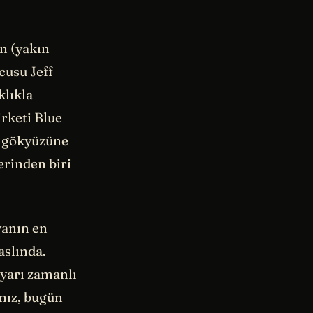
n (yakın
ucusu
Jeff
klıkla
irketi Blue
ü gökyüzüne
erinden biri
yanın en
aslında.
 yarı zamanlı
nız, bugün