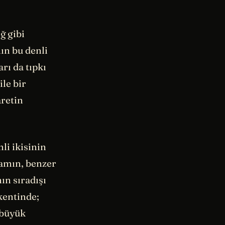
ğ gibi
ın bu denli
rı da tıpkı
le bir
aretin
li ikisinin
damın, benzer
ın sıradışı
kentinde;
 büyük