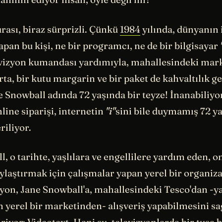
rası, biraz sürprizli. Çünkü
1984
yılında, dünyanın 
yapan bu kişi, ne bir programcı, ne de bir bilgisayar
evizyon kumandası yardımıyla, mahallesindeki mark
a, bir kutu margarin ve bir paket de kahvaltılık ge
ne Snowball adında 72 yaşında bir teyze! İnanabili
nline siparişi, internetin
"i"
sini bile duymamış 72 ya
riliyor.
, o tarihte, yaşlılara ve engellilere yardım eden, o
ylaştırmak için çalışmalar yapan yerel bir organiz
yon, Jane Snowball'a, mahallesindeki Tesco'dan -y
n yerel bir marketinden- alışveriş yapabilmesini sa