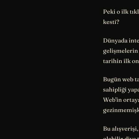
Peki o ilk tı
kesti?
Dünyada inte
gelişmelerin 
tarihin ilk o
Bugün web ta
sahipliği yap
Web'in ortay
gezinmemişke
Bu alışveriş
olabilir diye