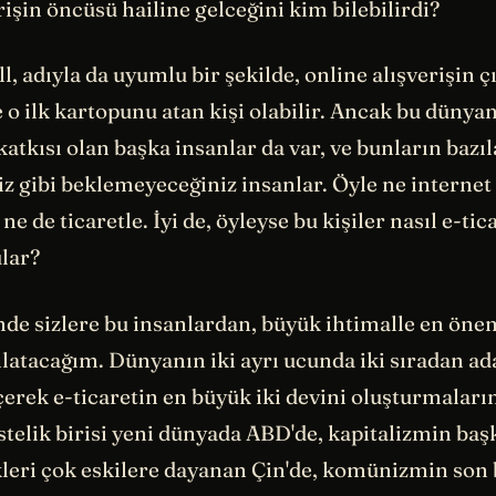
rişin öncüsü hailine gelceğini kim bilebilirdi?
, adıyla da uyumlu bir şekilde, online alışverişin çı
 ilk kartopunu atan kişi olabilir. Ancak bu dünyan
tkısı olan başka insanlar da var, ve bunların bazıla
 gibi beklemeyeceğiniz insanlar. Öyle ne internet i
 ne de ticaretle. İyi de, öyleyse bu kişiler nasıl e-tic
ular?
de sizlere bu insanlardan, büyük ihtimalle en önem
nlatacağım. Dünyanın iki ayrı ucunda iki sıradan a
erek e-ticaretin en büyük iki devini oluşturmaların
stelik birisi yeni dünyada ABD'de, kapitalizmin baş
ökleri çok eskilere dayanan Çin'de, komünizmin son