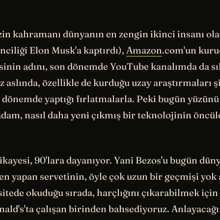
zin kahramanı dünyanın en zengin ikinci insanı ola
ciliği Elon Musk'a kaptırdı),
Amazon
.com'un kur
isinin adını, son dönemde YouTube kanalımda da sı
aslında, özellikle de kurduğu uzay araştırmaları ş
n dönemde yaptığı fırlatmalarla. Peki bugün yüzün
dam, nasıl daha yeni çıkmış bir teknolojinin öncül
kayesi, 90'lara dayanıyor. Yani Bezos'u bugün dün
n yapan servetinin, öyle çok uzun bir geçmişi yok 
itede okuduğu sırada, harçlığını çıkarabilmek için
ald's'ta çalışan birinden bahsediyoruz. Anlayacağı