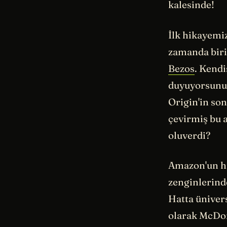
kalesinde!
İlk hikayemi
zamanda birin
Bezos
. Kend
duyuyorsunuz 
Origin'in so
çevirmiş bu a
oluverdi?
Amazon'un hi
zenginlerinde
Hatta ünivers
olarak McDon