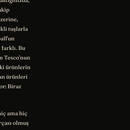
astığınızda,
akip
üzerine,
kli tuşlarla
all'un
 farklı. Bu
an Tesco'nun
eki ürünlerin
tan ürünleri
or: Biraz
hiç ama hiç
arçası olmuş