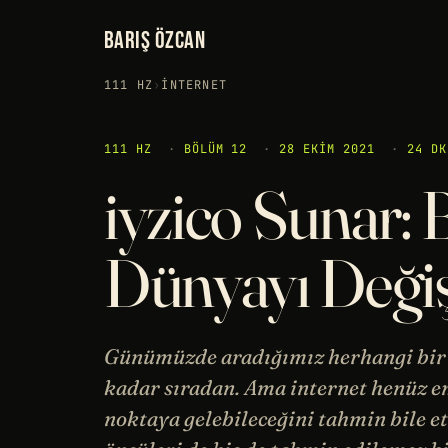
BARIŞ ÖZCAN
111 HZ
›
İNTERNET
111 HZ
·
BÖLÜM 12
·
28 EKIM 2021
·
24 DK
iyzico Sunar: B
Dünyayı Değiş
Günümüzde aradığımız herhangi bir şe
kadar sıradan. Ama internet henüz 
noktaya gelebileceğini tahmin bile et