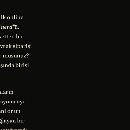
ilk online
"nerd"
ü.
etten bir
vrek siparişi
yor musunuz?
şında birisi
nların
asyona üye.
ani onun
ğlayan bir