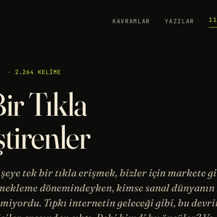
1
KAVRAMLAR
YAZILAR
·
2.264 KELIME
ir Tıkla
tirenler
ye tek bir tıkla erişmek, bizler için markete g
emekleme dönemindeyken, kimse sanal dünyanın
miyordu. Tıpkı internetin geleceği gibi, bu devr