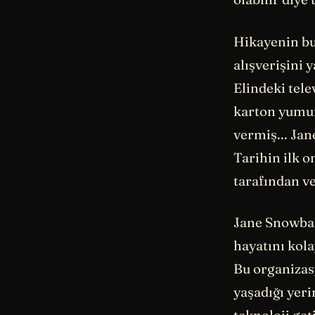
Hikayenin bu
alışverişini 
Elindeki tel
karton yumurt
vermiş... Ja
Tarihin ilk o
tarafından ve
Jane Snowball
hayatını kola
Bu organizas
yaşadığı yeri