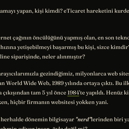
klamayı yapan, kişi kimdi? eTicaret hareketini kurd
rnet çağının öncülüğünü yapmış olan, en son tekno
hızına yetişebilmeyi başarmış bu kişi, sizce kimdir
nline siparişinde, neler alınmıştır?
rayıcılarımızla gezindiğimiz, milyonlarca web site
an World Wide Web, 1989 yılında ortaya çıktı. Bu ilk 
a çıkışından tam 5 yıl önce
1984
'te yapıldı. Henüz 
n, hiçbir firmanın websitesi yokken yani.
i, herhalde dönemin bilgisayar
"nerd"
lerinden biri 
 tahmin ediyor insan, öyle değil mi?