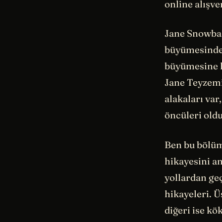
online alışve
Jane Snowball
büyümesinde o
büyümesine ka
Jane Teyzemiz
alakaları var,
öncüleri old
Ben bu bölüm
hikayesini a
yollardan geç
hikayeleri. Ü
diğeri ise k