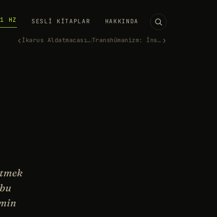
11 HZ
SESLI KITAPLAR
HAKKINDA
‹
›
İkarus Aldatmacası: Yüksekten…
Transhümanizm: İnsanlığın Sın…
itmek
 bu
imin