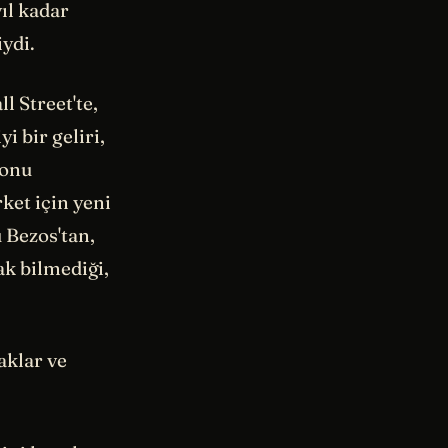
ıl kadar
iydi.
 Street'te,
i bir geliri,
 onu
ket için yeni
 Bezos'tan,
ak bilmediği,
aklar ve