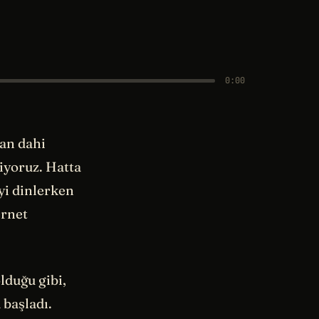
0:00
dan dahi
liyoruz. Hatta
eyi dinlerken
ernet
lduğu gibi,
 başladı.