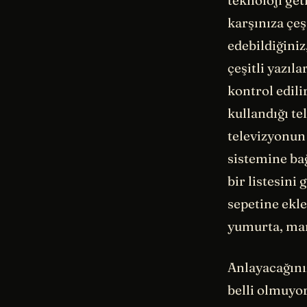
teknoloji get
karşınıza çeş
edebildiğiniz
çeşitli yazıl
kontrol edili
kullandığı te
televizyonun
sistemine bağ
bir listesini
sepetine ekle
yumurta, marg
Anlayacağınız
belli olmuyor