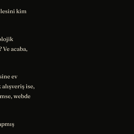
elesini kim
lojik
? Ve acaba,
sine ev
alışveriş ise,
kimse, webde
yapmış