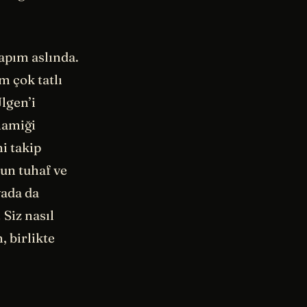
apım aslında.
m çok tatlı
lgen’i
namiği
i takip
un tuhaf ve
yada da
Siz nasıl
 birlikte