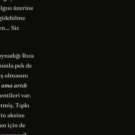
lgısı üzerine
 gidebilme
den… Siz
oynadığı Rıza
onunla pek de
eş olmasını
u ama artık
ntileri var.
etmiş. Tıpkı
rin aksine
un için de