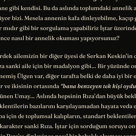
nne gibi kendisi. Bu da aslında toplumdaki annelik a
yor bizi. Mesela annenin kafa dinleyebilme, kaçıp
 mıdır gibi bir sorgulama yapabiliriz İştar üzerin
yince nasıl bir annelik okuması yapıyorsunuz?
rdek ailemizin bir diğer üyesi de Serkan Keskin’in 
za sanki aile için bir madalyon gibi… Bir yüzünde 
memiş Ülgen var, diğer tarafta belki de daha iyi bir 
r ve ikisinin ortasında
“bana benzeyen tek kişi oyd
ünen Umay… Aslında hepsinin Rıza’dan büyük bekle
klentilerin bazılarını karşılayamadan hayata veda 
ba için de toplumsal kalıpların, standart beklentile
karakter sanki Rıza. İştar için sorduğum soruyu on