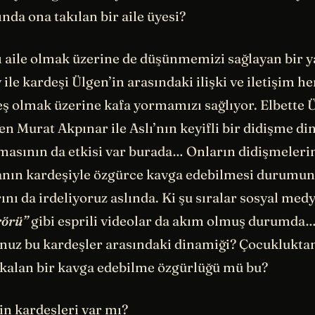
ında ona takılan bir aile üyesi?
ı aile olmak üzerine de düşünmemizi sağlayan bir y
le kardeşi Ülgen’in arasındaki ilişki ve iletişim he
ş olmak üzerine kafa yormamızı sağlıyor. Elbette Ü
n Murat Akpınar ile Aslı’nın keyifli bir didişme di
masının da etkisi var burada… Onların didişmelerin
anın kardeşiyle özgürce kavga edebilmesi durumun
nı da irdeliyoruz aslında. Ki şu sıralar sosyal med
rörü”
gibi esprili videolar da akım olmuş durumda… 
nuz bu kardeşler arasındaki dinamiği? Çocukluktan,
alan bir kavga edebilme özgürlüğü mü bu?
in kardeşleri var mı?