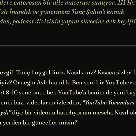
nlere enteresan bir aile macerası sunuyor. 111 Hz
lı İnandık ve yönetmeni Tunç Şahin'i konuk
den, podcast dizisinin yapım sürecine dek keyifli
sevgili Tunç hoş geldiniz. Nasılsınız? Kısaca sizleri 
iyiz? Örneğin Aslı İnandık. Ben seni bir YouTuber 
 :) 8-10 sene önce ben YouTube’a benim de yeni ba
enin bazı videolarını izlerdim,
“YouTube Yorumları
ydı”
diye bir videonu hatırlıyorum mesela. Nasıl ol
m yerden bir günceller misin?