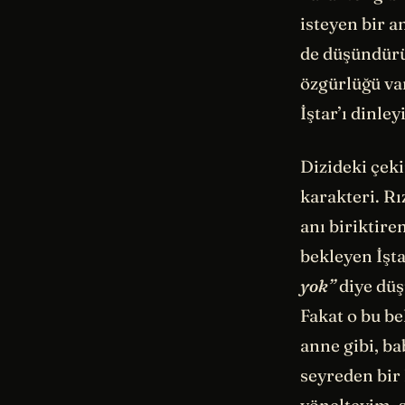
isteyen bir a
de düşündürü
özgürlüğü var
İştar’ı dinle
Dizideki çeki
karakteri. Rı
anı biriktire
bekleyen İşta
yok”
diye düş
Fakat o bu be
anne gibi, ba
seyreden bir 