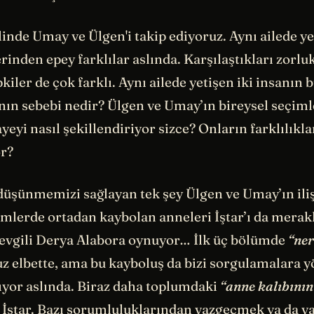
inde Umay ve Ülgen'i takip ediyoruz. Aynı ailede ye
erinden epey farklılar aslında. Karşılaştıkları zorlu
pkiler de çok farklı. Aynı ailede yetişen iki insanın 
nın sebebi nedir? Ülgen ve Umay’ın bireysel seçiml
ayeyi nasıl şekillendiriyor sizce? Onların farklılıkla
r?
düşünmemizi sağlayan tek şey Ülgen ve Umay’ın iliş
lümlerde ortadan kaybolan anneleri İştar’ı da merak
a sevgili Derya Alabora oynuyor… İlk üç bölümde
“ne
z elbette, ama bu kayboluş da bizi sorgulamalara y
ıyor aslında. Biraz daha toplumdaki
“anne kalıbının
i İştar. Bazı sorumluluklarından vazgeçmek ya da 