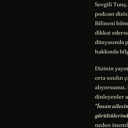
Sevgili Tunç
podcast dizis
Bilineni bilm
dikkat ederse
dünyasında p
hakkında bilg
Dizinin yayın
orta sınıfın 
alıyorsunuz.
dinleyenler 
"İnsan ailesi
gürültülerind
neden önemli