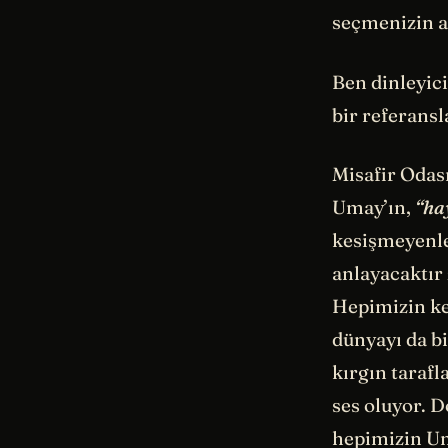
seçmenizin a
Ben dinleyic
bir referans
Misafir Odası
Umay’ın,
“ha
kesişmeyenle
anlayacaktır 
Hepimizin ken
dünyayı da b
kırgın tarafl
ses oluyor. D
hepimizin Uma