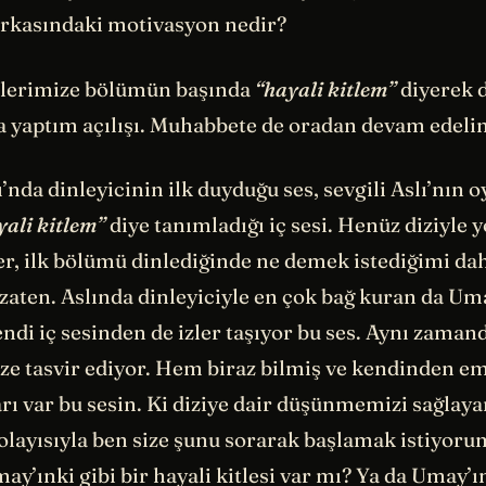
rkasındaki motivasyon nedir?
ilerimize bölümün başında
“hayali kitlem”
diyerek d
la yaptım açılışı. Muhabbete de oradan devam edel
’nda dinleyicinin ilk duyduğu ses, sevgili Aslı’nın 
yali kitlem”
diye tanımladığı iç sesi. Henüz diziyle y
r, ilk bölümü dinlediğinde ne demek istediğimi dah
zaten. Aslında dinleyiciyle en çok bağ kuran da Uma
di iç sesinden de izler taşıyor bu ses. Aynı zamand
ize tasvir ediyor. Hem biraz bilmiş ve kendinden e
arı var bu sesin. Ki diziye dair düşünmemizi sağlayan
olayısıyla ben size şunu sorarak başlamak istiyorum
y’ınki gibi bir hayali kitlesi var mı? Ya da Umay’ın