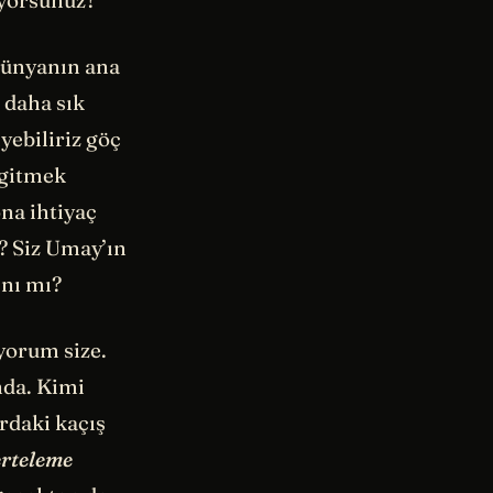
ıyorsunuz?
Dünyanın ana
 daha sık
yebiliriz göç
 gitmek
na ihtiyaç
? Siz Umay’ın
ını mı?
yorum size.
nda. Kimi
ardaki kaçış
erteleme