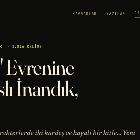
1
KAVRAMLAR
YAZILAR
K
·
1.016 KELIME
" Evrenine
slı İnandık,
kterlerde iki kardeş ve hayali bir kitle... Yeni