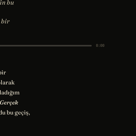
'in bu
 bir
0:00
bir
olarak
şladığım
 Gerçek
du bu geçiş,