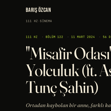
BARIŞ ÖZCAN
111 HZ
›
SINEMA
111 HZ
·
BÖLÜM 122
·
11 MART 2024
·
56 D
"Misafir Odası
Yolculuk (ft. A
Tunç Şahin)
Ortadan kaybolan bir anne, farklı kara