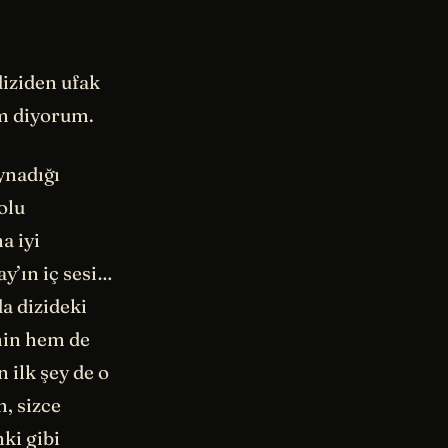
iziden ufak
im diyorum.
oynadığı
olu
a iyi
y’ın iç sesi…
a dizideki
min hem de
 ilk şey de o
, sizce
ki gibi