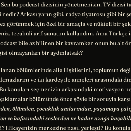
. Sen bu podcast dizisinin yönetmenisin. TV dizisi
i nedir? Arkası yarın gibi, radyo tiyatrosu gibi bir 
ez görünmek için özel bir amaçla ve nükteli bir şe
niz, tecahüli arif sanatını kullandım. Ama Türkçe i
odcast bile az bilinen bir kavramken onun bu alt ö
isi olmayanları bir aydınlatsak?
lanan bölümlerinde aile ilişkilerini, toplumun deği
çıkmazlarını ve iki kardeş ile anneleri arasındaki di
 Bu konuları seçmenizin arkasındaki motivasyon ne
açıklamalar bölümünde önce şöyle bir soruyla karşı
nden, ölümden, çocukluk anılarından, yaşamaya çalış
en ve kafasındaki seslerden ne kadar uzağa kaçabil
? Hikayenizin merkezine nasıl yerleşti? Bu konula