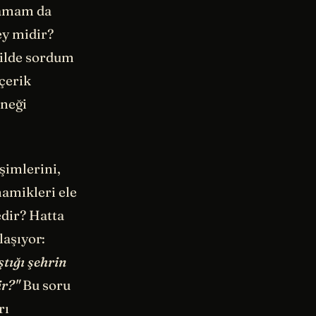
 tamam da
şey midir?
kilde sordum
çerik
rneği
şimlerini,
namikleri ele
dir? Hatta
laşıyor:
tığı şehrin
ir?"
Bu soru
rı