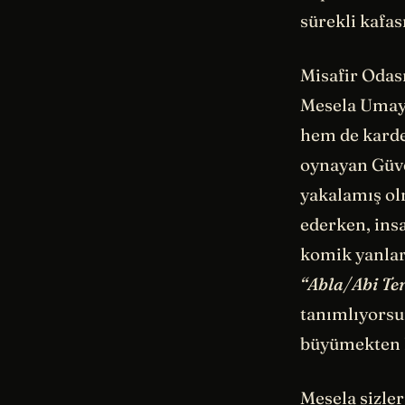
sürekli kafas
Misafir Odas
Mesela Umay i
hem de karde
oynayan Güve
yakalamış ol
ederken, ins
komik yanları
“Abla/Abi Te
tanımlıyorsu
büyümekten k
Mesela sizler