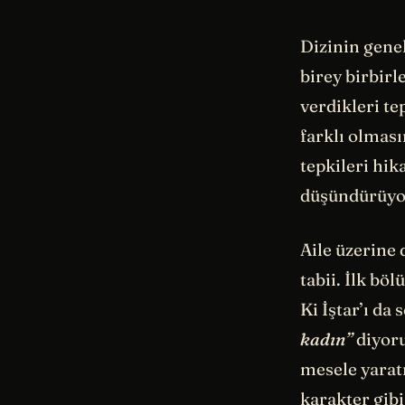
Dizinin genel
birey birbirl
verdikleri te
farklı olması
tepkileri hik
düşündürüyo
Aile üzerine 
tabii. İlk bö
Ki İştar’ı d
kadın”
diyoru
mesele yarat
karakter gib