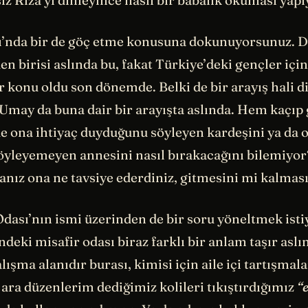
iz Rıza’yı dinleyince nasıl bir babalık okuması yap
ı’nda bir de göç etme konusuna dokunuyorsunuz. 
n birisi aslında bu, fakat Türkiye’deki gençler için
 konu oldu son dönemde. Belki de bir arayış hali di
e Umay da buna dair bir arayışta aslında. Hem kaçıp
de ona ihtiyaç duyduğunu söyleyen kardeşini ya da o
yleyemeyen annesini nasıl bırakacağını bilemiyor
sanız ona ne tavsiye ederdiniz, gitmesini mi kalmas
Odası’nın ismi üzerinden de bir soru yöneltmek isti
deki misafir odası biraz farklı bir anlam taşır aslı
alışma alanıdır burası, kimisi için aile içi tartışmal
ara düzenlerim dediğimiz kolileri tıkıştırdığımız
“