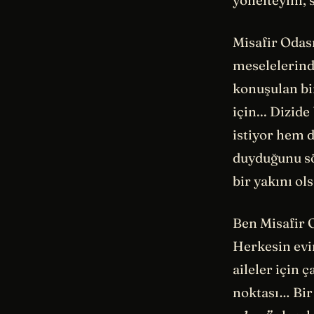
yönelteyim, s
Misafir Odas
meselelerinde
konuşulan bir
için... Dizid
istiyor hem 
duyduğunu sö
bir yakını ol
Ben Misafir 
Herkesin evin
aileler için ç
noktası… Bir 