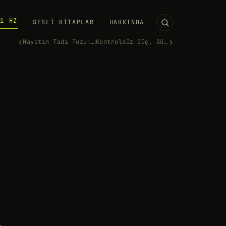
11 HZ
SESLI KITAPLAR
HAKKINDA
‹
›
Hayatın Tadı Tuzu: Bir Tutam…
Kontrolsüz Güç, Güç Müdür?