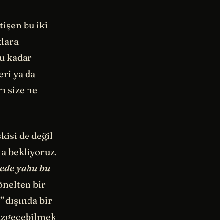
tişen bu iki
klara
bu kadar
eri ya da
rı size ne
kisi de değil
la bekliyoruz.
rede yahu bu
önelten bir
”
dışında bir
vazgeçebilmek