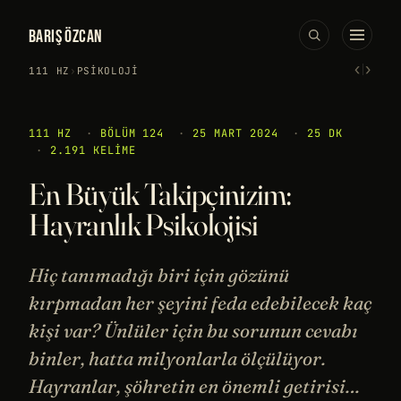
BARIŞ ÖZCAN
‹
›
111 HZ
›
PSIKOLOJI
111 HZ
·
BÖLÜM 124
·
25 MART 2024
·
25 DK
·
2.191 KELIME
En Büyük Takipçinizim:
Hayranlık Psikolojisi
Hiç tanımadığı biri için gözünü
kırpmadan her şeyini feda edebilecek kaç
kişi var? Ünlüler için bu sorunun cevabı
binler, hatta milyonlarla ölçülüyor.
Hayranlar, şöhretin en önemli getirisi…