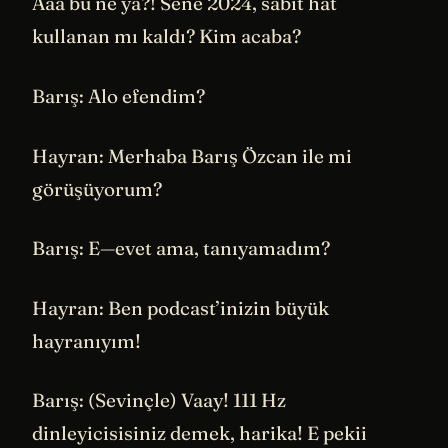
Aaa bu ne ya?! Sene 2024, sabit hat
kullanan mı kaldı? Kim acaba?
Barış: Alo efendim?
Hayran: Merhaba Barış Özcan ile mi
görüşüyorum?
Barış: E—evet ama, tanıyamadım?
Hayran: Ben podcast’inizin büyük
hayranıyım!
Barış: (Sevinçle) Vaay! 111 Hz
dinleyicisisiniz demek, harika! E pekii