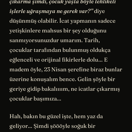
çıkarma şimdi, çocuk yaşta böyle tehlikeli
işlerle uğraşmaya ne gerek var?”
diye
düşünmüş olabilir. İcat yapmanın sadece
yetişkinlere mahsus bir şey olduğunu
sanmıyorsunuzdur umarım. Tarih,
çocuklar tarafından bulunmuş oldukça
eğlenceli ve orijinal fikirlerle dolu… E
madem öyle, 23 Nisan şerefine biraz bunlar
üzerine konuşalım bence. Gelin şöyle bir
geriye gidip bakalıııım, ne icatlar çıkarmış
çocuklar başımıza...
Hah, bakın bu güzel işte, hem yaz da
geliyor… Şimdi şöööyle soğuk bir