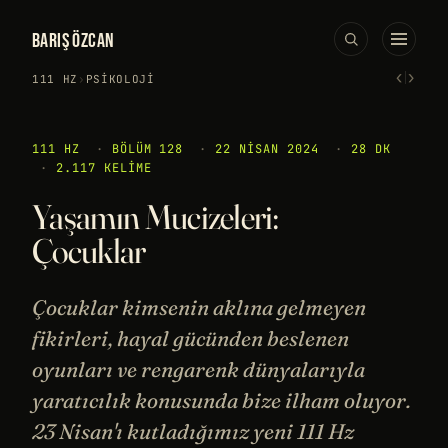
BARIŞ ÖZCAN
‹
›
111 HZ
›
PSIKOLOJI
111 HZ
·
BÖLÜM 128
·
22 NISAN 2024
·
28 DK
·
2.117 KELIME
Yaşamın Mucizeleri:
Çocuklar
Çocuklar kimsenin aklına gelmeyen
fikirleri, hayal gücünden beslenen
oyunları ve rengarenk dünyalarıyla
yaratıcılık konusunda bize ilham oluyor.
23 Nisan'ı kutladığımız yeni 111 Hz