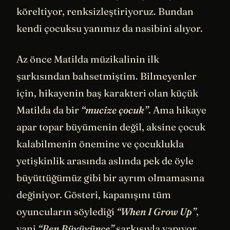
köreltiyor, renksizleştiriyoruz. Bundan
kendi çocuksu yanımız da nasibini alıyor.
Az önce Matilda müzikalinin ilk
şarkısından bahsetmiştim. Bilmeyenler
için, hikayenin baş karakteri olan küçük
Matilda da bir
“mucize çocuk”
. Ama hikaye
apar topar büyümenin değil, aksine çocuk
kalabilmenin önemine ve çocuklukla
yetişkinlik arasında aslında pek de öyle
büyüttüğümüz gibi bir ayrım olmamasına
değiniyor. Gösteri, kapanışını tüm
oyuncuların söylediği
“When I Grow Up”
,
yani
“Ben Büyüyünce”
şarkısıyla yapıyor.