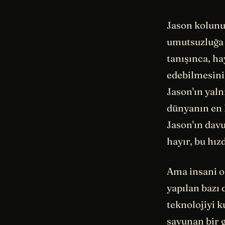
Jason kolunu 
umutsuzluğa 
tanışınca, ha
edebilmesini 
Jason'ın yal
dünyanın en 
Jason'ın davu
hayır, bu hı
Ama insani o
yapılan bazı 
teknolojiyi k
savunan bir g