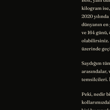
kilogram ise,
2020 yılında
dünyanın en g
ve 164 günü,
olabilirsini
üzerinde geçi
Saydığım tüm
arasındalar, 
temsilcileri. 
Peki, nedir b
kollarımızdak