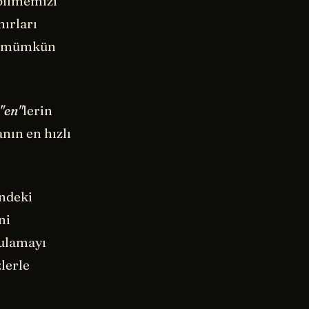
abilmemizi
nırları
ız mümkün
"en"
lerin
nın en hızlı
ndeki
ni
gulamayı
zlerle