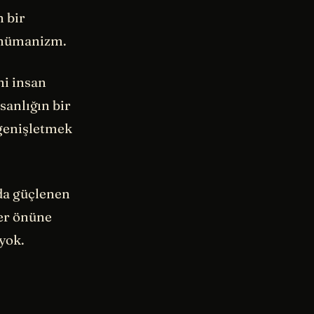
n bir
nshümanizm.
ni insan
sanlığın bir
ı genişletmek
 da güçlenen
her önüne
 yok.