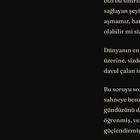
bizi bu sını
sağlayan şeyi
aşmamız, hat
olabilir mi s
Dünyanın en 
üzerine, sizd
davul çalan 
Bu soruyu s
sahneye benze
gündüzünü da
öğrenmiş, ve 
güçlendirmiş 