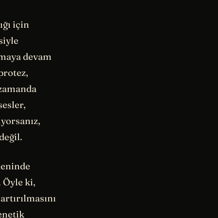
ğı için
siyle
çalmaya devam
protez,
ı zamanda
esler,
iyorsanız,
değil.
deninde
 Öyle ki,
 artırılmasını
enetik