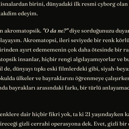
stisnalardan birini, dünyadaki ilk resmi cyborg olan
takdim edeyim.
an akromatopsik.
"O da ne?"
diye sorduğunuzu duyar
ayayım. Akromatopsi, ileri seviyede bir renk körlü
birinden ayırt edememenin çok daha ötesinde bir ra
opsik insanlar, hiçbir rengi algılayamıyorlar ve b
 de, dünyayı tıpkı eski filmlerdeki gibi, siyah-bey
okulda ülkeler ve bayraklarını öğrenmeye çalışırke
anda bayrakları arasındaki farkı, bir türlü anlayama
renklere dair hiçbir fikri yok, ta ki 21 yaşındayken k
ireceği gizli cerrahi operasyona dek. Evet, gizli bir