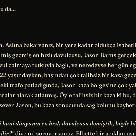
u da...
. Aslına bakarsanız, bir yere kadar oldukça isabetli
miş geçmiş en hızlı davulcusu, Jason Barns gerçek
vul çalmaya tutkuyla bağlı, ve neredeyse her gün e
i 22 yaşındayken, başından çok talihsiz bir kaza geç
deki trafo patladığında, Jason kaza bölgesine çok y
aralar alarak atlatmış. Öyle talihsiz bir kaza ki bu,
seven Jason, bu kaza sonucunda sağ kolunu kaybet
E hani dünyanın en hızlı davulcusu demiştik, böyle bi
lir?"
diye mi soruyorsunuz. Elbette bir açıklaması 