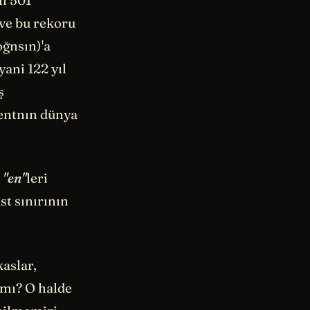
 ve bu rekoru
oğnsın)'a
ani 122 yıl
ş
mentnın dünya
n
"en"
leri
st sınırının
kaslar,
 mı? O halde