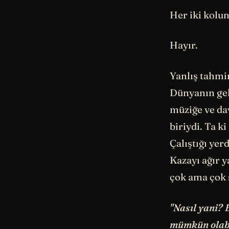
Her iki kolun
Hayır.
Yanlış tahmin
Dünyanın gel
müziğe ve da
biriydi. Ta k
Çalıştığı yer
Kazayı ağır y
çok ama çok 
"Nasıl yani? 
mümkün olabi