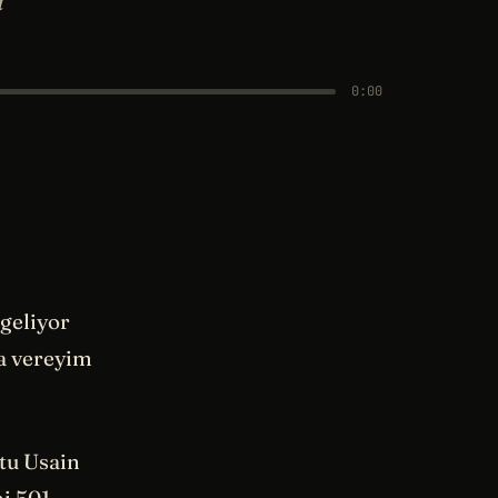
â
0:00
 geliyor
ha vereyim
ştu Usain
ni 501