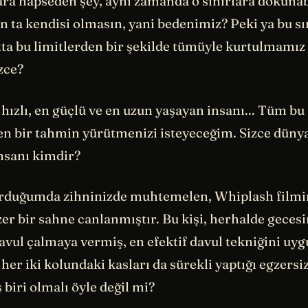
rlara hapseden şey, aynı zamanda o sınırlara dokun
n ta kendisi olmasın, yani bedenimiz? Peki ya bu sı
ta bu limitlerden bir şekilde tümüyle kurtulmam
izce?
hızlı, en güçlü ve en uzun yaşayan insanı... Tüm bu
en bir tahmin yürütmenizi isteyeceğim. Sizce dünya
insanı kimdir?
orduğumda zihninizde muhtemelen, Whiplash filmi
r bir sahne canlanmıştır. Bu kişi, herhalde gecesi
vul çalmaya vermiş, en efektif davul tekniğini uy
her iki kolundaki kasları da sürekli yaptığı egzersi
biri olmalı öyle değil mi?