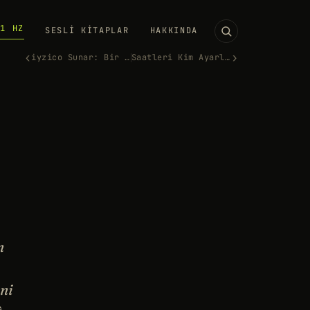
11 HZ
SESLI KITAPLAR
HAKKINDA
‹
›
iyzico Sunar: Bir Tıkla Dünya…
Saatleri Kim Ayarlıyor?
n
ini