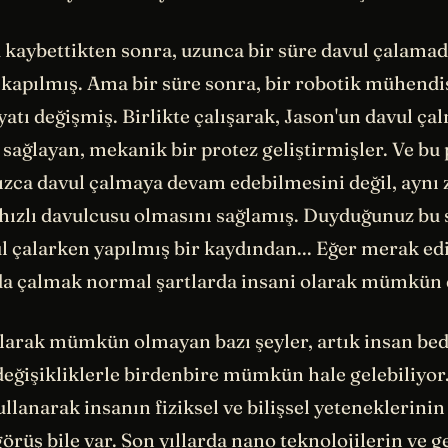
kaybettikten sonra, uzunca bir süre davul çalamadı
kapılmış. Ama bir süre sonra, bir robotik mühendi
yatı değişmiş. Birlikte çalışarak, Jason'un davul 
sağlayan, mekanik bir protez geliştirmişler. Ve bu 
nızca davul çalmaya devam edebilmesini değil, ayn
hızlı davulcusu olmasını sağlamış. Duyduğunuz bu s
l çalarken yapılmış bir kaydından... Eğer merak ed
zda çalmak normal şartlarda insani olarak mümkün 
larak mümkün olmayan bazı şeyler, artık insan be
değişikliklerle birdenbire mümkün hale gelebiliyor.
ullanarak insanın fiziksel ve bilişsel yeteneklerinin
örüş bile var. Son yıllarda nano teknolojilerin ve g