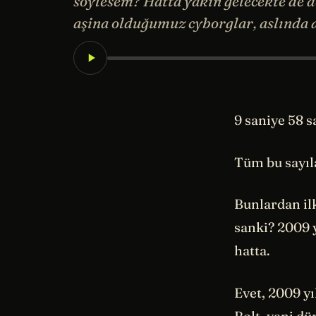
söylesem? Hatta yakın gelecekte de d
aşina olduğumuz cyborglar, aslında 
9 saniye 58 s
Tüm bu sayılar
Bunlardan ilk
sanki? 2009 
hatta.
Evet, 2009 y
Bolt, yani dü