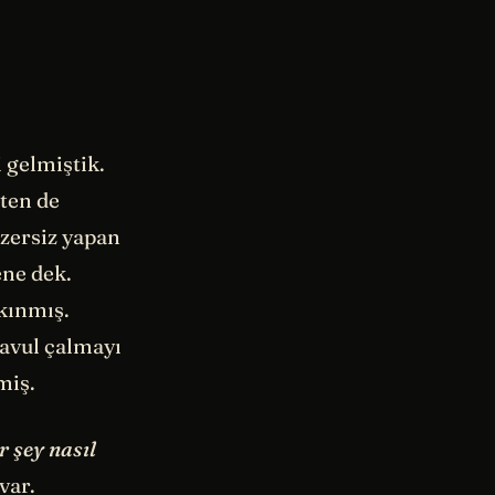
 gelmiştik.
ten de
gzersiz yapan
ene dek.
akınmış.
 davul çalmayı
miş.
r şey nasıl
var.