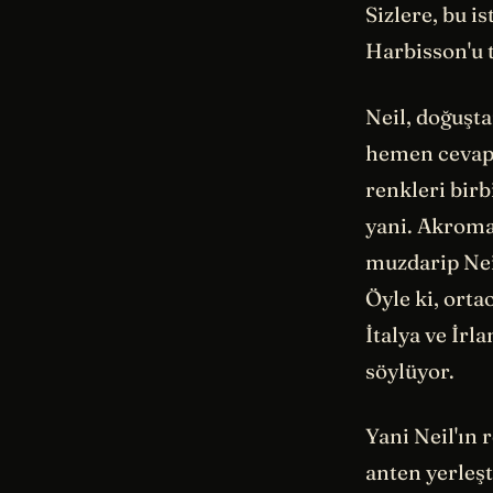
Sizlere, bu i
Harbisson'u 
Neil, doğuşt
hemen cevapl
renkleri bir
yani. Akromat
muzdarip Neil
Öyle ki, orta
İtalya ve İrl
söylüyor.
Yani Neil'ın 
anten yerleşt