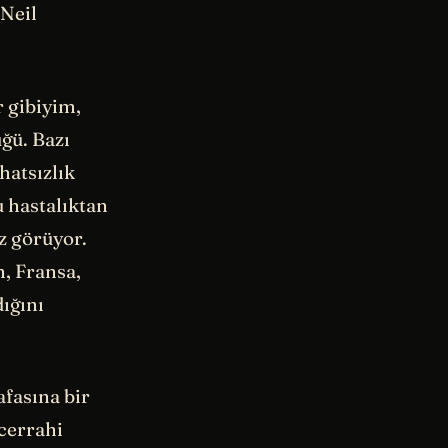
 Neil
 gibiyim,
ğü. Bazı
hatsızlık
u hastalıktan
az görüyor.
n, Fransa,
dığını
afasına bir
 cerrahi