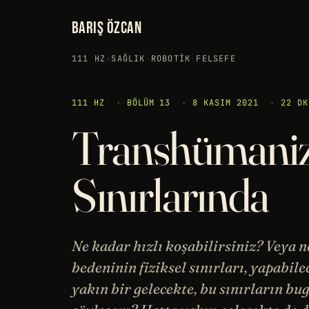
BARIŞ ÖZCAN
111 HZ
›
SAĞLIK
·
ROBOTIK
·
FELSEFE
111 HZ
·
BÖLÜM 13
·
8 KASIM 2021
·
22 DK
Transhümanizm
Sınırlarında
Ne kadar hızlı koşabilirsiniz? Veya n
bedeninin fiziksel sınırları, yapabile
yakın bir gelecekte, bu sınırların b