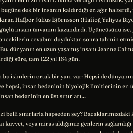
 bugüne dek bir insanın kaldırdığı en ağır halterdi,
 kıran Hafþór Júlíus Björnsson (Haffoğ Yuliyus Biy
üçlü insanı ünvanını kazandırdı. Üçüncüsünü ise, y
 öncekilerin cevabını duyduktan sonra tahmin etmi
z. Bu, dünyanın en uzun yaşamış insanı Jeanne Cal
rdiği süre, tam 122 yıl 164 gün.
 bu isimlerin ortak bir yanı var: Hepsi de dünyanı
ve hepsi, insan bedeninin biyolojik limitlerinin en ü
İnsan bedeninin en üst sınırları...
izi belli sınırlarla hapseden şey? Bacaklarımızdaki 
i kuvvet, veya miras aldığımız genlerin sağlamlığı