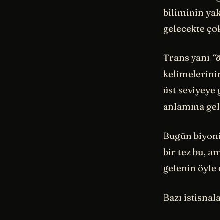
biliminin yak
gelecekte ço
Trans yani
“ö
kelimelerinin
üst seviyeye 
anlamına gel
Bugün biyoni
bir tez bu, a
gelenin öyle 
Bazı istisnala