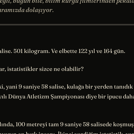
eğil, bugün bile, bilim kurgu filmlerinden pekâl
aramızda dolaşıyor.
alise. 501 kilogram. Ve elbette 122 yıl ve 164 gün.
, istatistikler sizce ne olabilir?
i, yani 9 saniye 58 salise, kulağa bir yerden tanıdık
yılı Dünya Atletizm Şampiyonası diye bir ipucu da
ılında, 100 metreyi tam 9 saniye 58 salisede koşmu
nyanın en hızlı insanı. İkinci verdiğim istatistik, ya