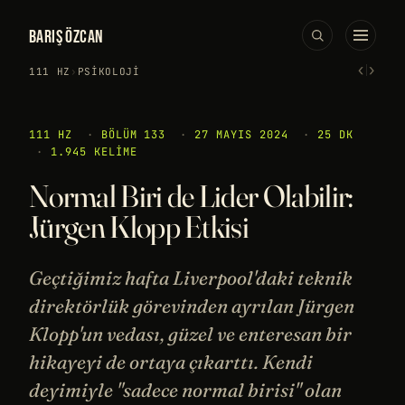
BARIŞ ÖZCAN
‹
›
111 HZ
›
PSIKOLOJI
111 HZ
·
BÖLÜM 133
·
27 MAYIS 2024
·
25 DK
·
1.945 KELIME
Normal Biri de Lider Olabilir:
Jürgen Klopp Etkisi
Geçtiğimiz hafta Liverpool'daki teknik
direktörlük görevinden ayrılan Jürgen
Klopp'un vedası, güzel ve enteresan bir
hikayeyi de ortaya çıkarttı. Kendi
deyimiyle "sadece normal birisi" olan