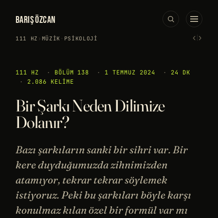
BARIŞ ÖZCAN
‹
›
111 HZ
›
MÜZIK
·
PSIKOLOJI
111 HZ
·
BÖLÜM 138
·
1 TEMMUZ 2024
·
24 DK
·
2.086 KELIME
Bir Şarkı Neden Dilimize
Dolanır?
Bazı şarkıların sanki bir sihri var. Bir
kere duyduğumuzda zihnimizden
atamıyor, tekrar tekrar söylemek
istiyoruz. Peki bu şarkıları böyle karşı
konulmaz kılan özel bir formül var mı