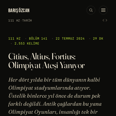
BARIŞ ÖZCAN
‹
›
111 HZ
›
TARIH
111 HZ
·
BÖLÜM 141
·
22 TEMMUZ 2024
·
29 DK
·
2.553 KELIME
Citius, Altius, Fortius:
Olimpiyat Ateşi Yanıyor
Her dört yılda bir tüm dünyanın kalbi
Olimpiyat stadyumlarında atıyor.
Üstelik binlerce yıl önce de durum pek
farklı değildi. Antik çağlardan bu yana
Olimpiyat Oyunları, insanlığı tek bir