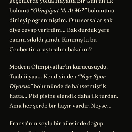
geçenlerde yolda Hayatta Bir Gün’ün ilk
bölümü
“Olimpiyat Mı At Mı?”
bölümünü
dinleyip öğrenmiştim. Onu sorsalar şak
diye cevap verirdim… Bak durduk yere
canım sıkıldı şimdi. Kimmiş ki bu
Coubertin araştıralım bakalım?
Modern Olimpiyatlar’ın kurucusuydu.
Taabiii yaa… Kendisinden
“Neye Spor
Diyoruz”
bölümünde de bahsetmiştik
hatta... Pisi pisine elendik daha ilk turdan.
Ama her şerde bir hayır vardır. Neyse…
Fransa’nın soylu bir ailesinde doğup