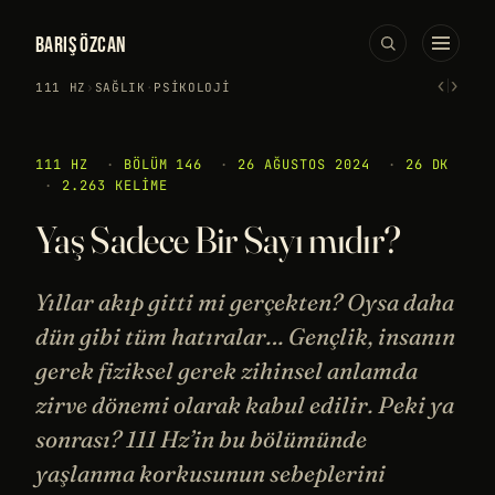
BARIŞ ÖZCAN
‹
›
111 HZ
›
SAĞLIK
·
PSIKOLOJI
111 HZ
·
BÖLÜM 146
·
26 AĞUSTOS 2024
·
26 DK
·
2.263 KELIME
Yaş Sadece Bir Sayı mıdır?
Yıllar akıp gitti mi gerçekten? Oysa daha
dün gibi tüm hatıralar… Gençlik, insanın
gerek fiziksel gerek zihinsel anlamda
zirve dönemi olarak kabul edilir. Peki ya
sonrası? 111 Hz’in bu bölümünde
yaşlanma korkusunun sebeplerini