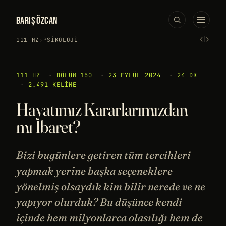
BARIŞ ÖZCAN
‹
›
111 HZ
›
PSIKOLOJI
111 HZ
·
BÖLÜM 150
·
23 EYLÜL 2024
·
24 DK
·
2.491 KELIME
Hayatımız Kararlarımızdan
mı İbaret?
Bizi bugünlere getiren tüm tercihleri
yapmak yerine başka seçeneklere
yönelmiş olsaydık kim bilir nerede ve ne
yapıyor olurduk? Bu düşünce kendi
içinde hem milyonlarca olasılığı hem de