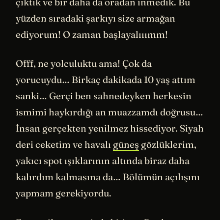
çıktık ve bir daha da oradan inmedik. Bu
yüzden sıradaki şarkıyı size armağan
ediyorum! O zaman başlayalııımm!
Offf, ne yolculuktu ama! Çok da
yorucuydu… Birkaç dakikada 10 yaş attım
sanki… Gerçi ben sahnedeyken herkesin
ismimi haykırdığı an muazzamdı doğrusu…
İnsan gerçekten yenilmez hissediyor. Siyah
deri ceketim ve havalı
güneş
gözlüklerim,
yakıcı spot ışıklarının altında biraz daha
kalırdım kalmasına da… Bölümün açılışını
yapmam gerekiyordu.