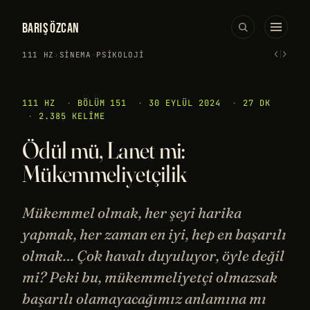
BARIŞ ÖZCAN
‹
›
111 HZ
›
SINEMA
·
PSIKOLOJI
111 HZ
·
BÖLÜM 151
·
30 EYLÜL 2024
·
27 DK
·
2.385 KELIME
Ödül mü, Lanet mi:
Mükemmeliyetçilik
Mükemmel olmak, her şeyi harika
yapmak, her zaman en iyi, hep en başarılı
olmak… Çok havalı duyuluyor, öyle değil
mi? Peki bu, mükemmeliyetçi olmazsak
başarılı olamayacağımız anlamına mı