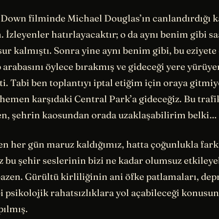
g Down filminde Michael Douglas’ın canlandırdığı k
. İzleyenler hatırlayacaktır; o da aynı benim gibi s
ur kalmıştı. Sonra yine aynı benim gibi, bu eziyete
arabasını öylece bırakmış ve gideceği yere yürüy
i. Tabi ben toplantıyı iptal etiğim için oraya gitmi
hemen karşıdaki Central Park’a gideceğiz. Bu trafi
n, şehrin kaosundan orada uzaklaşabilirim belki…
en her gün maruz kaldığımız, hatta çoğunlukla fark
bu şehir seslerinin bizi ne kadar olumsuz etkileye
zen. Gürültü kirliliğinin ani öfke patlamaları, de
i psikolojik rahatsızlıklara yol açabileceği konusu
pılmış.