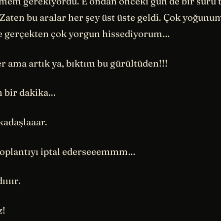
tirmem gerekiyordu. E ondan önceki gün de bir sürü
Zaten bu aralar her şey üst üste geldi. Çok yoğunu
Ve gerçekten çok yorgun hissediyorum…
er ama artık ya, bıktım bu gürültüden!!!
bir dakika...
kadaşlaaar.
toplantıyı iptal ederseeemmm…
ııır.
z!