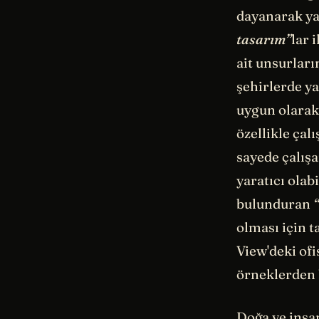
dayanarak ya
tasarım”
lar 
ait unsurlar
şehirlerde y
uygun olarak
özellikle çal
sayede çalışa
yaratıcı olab
bulunduran
olması için t
View'deki ofi
örneklerden 
Doğa ve insan 