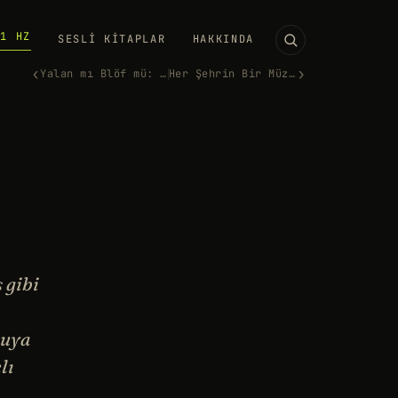
11 HZ
SESLI KITAPLAR
HAKKINDA
‹
›
Yalan mı Blöf mü: Zihin Kuram…
Her Şehrin Bir Müziği Vardır!
 gibi
ruya
lı