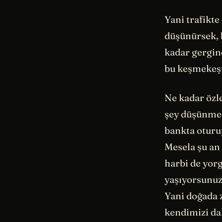
Yani trafikt
düşünürsek,
kadar gergi
bu keşmekeşt
Ne kadar özle
şey düşünmed
bankta oturu
Mesela şu an 
harbi de yorg
yaşıyorsunuz
Yani doğada 
kendimizi da