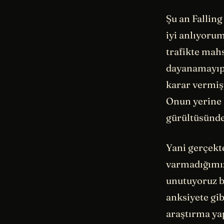
Şu an Fallin
iyi anlıyorum
trafikte mahs
dayanamayıp 
karar vermişt
Onun yerine 
gürültüsünde
Yani gerçekt
varmadığımız 
unutuyoruz ba
anksiyete gib
araştırma ya