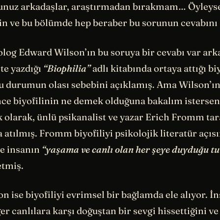
sunuz arkadaşlar, araştırmadan bırakmam… Öyleyse 
din ve bu bölümde hep beraber bu sorunun cevabını
log Edward Wilson’ın bu soruya bir cevabı var ark
’te yazdığı
“Biophilia”
adlı kitabında ortaya attığı biy
bu durumun olası sebebini açıklamış. Ama Wilson’ın
e biyofilinin ne demek olduğuna bakalım isterseni
k olarak, ünlü psikanalist ve yazar Erich Fromm ta
a atılmış. Fromm biyofiliyi psikolojik literatür açı
e insanın
“yaşama ve canlı olan her şeye duyduğu tu
etmiş.
 ise biyofiliyi evrimsel bir bağlamda ele alıyor. İ
er canlılara karşı doğuştan bir sevgi hissettiğini ve