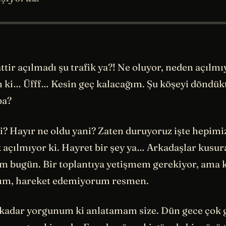
attir açılmadı şu trafik ya?! Ne oluyor, neden açılmı
ki… Üfff… Kesin geç kalacağım. Şu köşeyi döndük
ba?
i? Hayır ne oldu yani? Zaten duruyoruz işte hepimi
ik açılmıyor ki. Hayret bir şey ya… Arkadaşlar kusu
im bugün. Bir toplantıya yetişmem gerekiyor, ama 
ldım, hareket edemiyorum resmen.
o kadar yorgunum ki anlatamam size. Dün gece çok