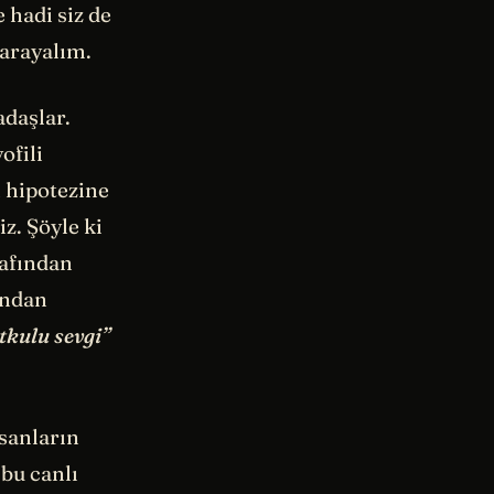
hadi siz de
 arayalım.
adaşlar.
ofili
 hipotezine
z. Şöyle ki
rafından
sından
tkulu sevgi”
nsanların
 bu canlı