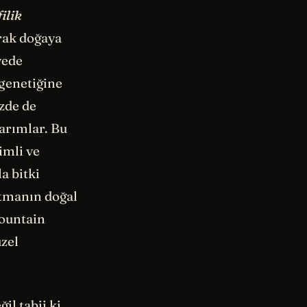
ilik
arak doğaya
yede
 genetiğine
zde de
sarımlar. Bu
imli ve
a bitki
atmanın doğal
Mountain
üzel
il tabii ki.