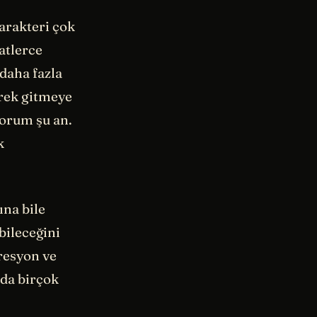
arakteri çok
aatlerce
 daha fazla
erek gitmeye
yorum şu an.
k
ına bile
bileceğini
presyon ve
nda birçok