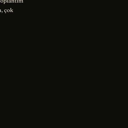
 toplantım
m, çok