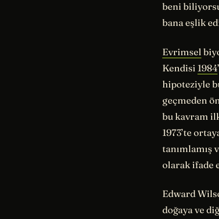
beni biliyor
bana eşlik e
Evrimsel
biyo
Kendisi
1984
hipoteziyle 
geçmeden önc
bu kavram il
1973’te ortay
tanımlamış v
olarak ifade 
Edward Wilson
doğaya ve diğ