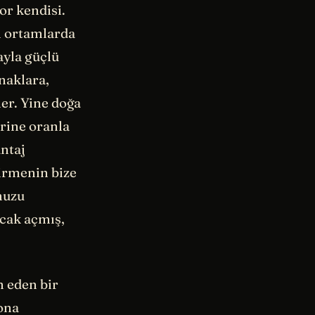
or kendisi.
l ortamlarda
ayla güçlü
ynaklara,
ler. Yine doğa
erine oranla
antaj
çirmenin bize
muzu
ucak açmış,
m eden bir
ona