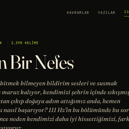
1
KAVRAMLAR
YAZILAR
K
·
2.390 KELIME
n Bir Nefes
bitmek bilmeyen bildirim sesleri ve susmak
 maruz kalıyor, kendimizi şehrin içinde sıkışmış
tan çıkıp doğaya adım attığımız anda, hemen
u nasıl başarıyor? 111 Hz’in bu bölümünde bu so
ce neden kendimizi daha iyi hissettiğimizi, fark
şıyoruz.