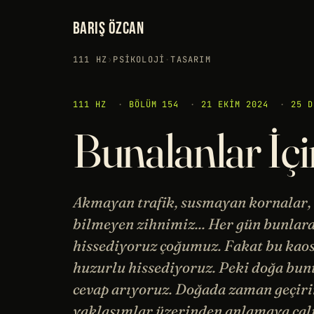
BARIŞ ÖZCAN
111 HZ
›
PSIKOLOJI
·
TASARIM
111 HZ
·
BÖLÜM 154
·
21 EKIM 2024
·
25 D
Bunalanlar İçi
Akmayan trafik, susmayan kornalar, 
bilmeyen zihnimiz... Her gün bunlara
hissediyoruz çoğumuz. Fakat bu kaos
huzurlu hissediyoruz. Peki doğa bun
cevap arıyoruz. Doğada zaman geçirin
yaklaşımlar üzerinden anlamaya çalı