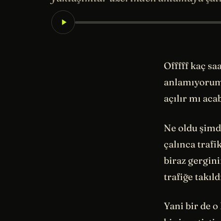
Offfff kaç sa
anlamıyorum 
açılır mı aca
Ne oldu şimd
çalınca traf
biraz gergin
trafiğe takı
Yani bir de 