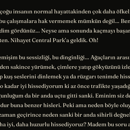
e çoğu insanın normal hayattakinden çok daha öfke
 bu çalışmalara hak vermemek mümkün değil… Ben 
ndim gördünüz… Neyse ama sonunda kaçmayı başar
en. Nihayet Central Park’a geldik. Oh!
mişim bu sessizliği, bu dinginliği… Ağaçların aras
en sakince yürümek, çimlere yatıp gökyüzünü izl
p kuş seslerini dinlemek ya da rüzgarı tenimde hi
o kadar iyi hissediyorum ki az önce trafikte yaşadı
unluğum da bir anda uçtu gitti sanki. Eminim siz d
dur buna benzer hisleri. Peki ama neden böyle olu
zaman geçirince neden sanki bir anda sihirli değne
ha iyi, daha huzurlu hissediyoruz? Madem bu soru 