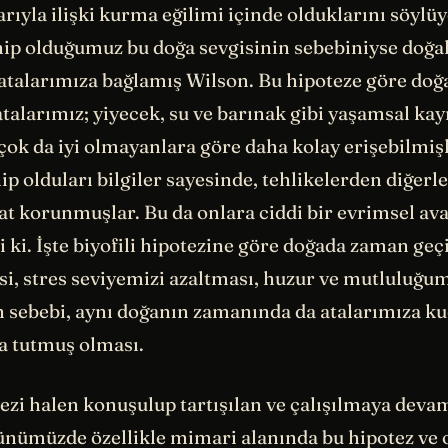
ıyla ilişki kurma eğilimi içinde olduklarını söylüy
ip olduğumuz bu doğa sevgisinin sebebiniyse doğa
atalarımıza bağlamış Wilson. Bu hipoteze göre doğ
atalarımız; yiyecek, su ve barınak gibi yaşamsal ka
çok da iyi olmayanlara göre daha kolay erişebilmiş
p olduları bilgiler sayesinde, tehlikelerden diğerl
at korunmuşlar. Bu da onlara ciddi bir evrimsel av
i ki. İşte biyofili hipotezine göre doğada zaman ge
i, stres seviyemizi azaltması, huzur ve mutluluğu
n sebebi, aynı doğanın zamanında da atalarımıza k
ta tutmuş olması.
tezi halen konuşulup tartışılan ve çalışılmaya deva
nümüzde özellikle mimari alanında bu hipotez ve 