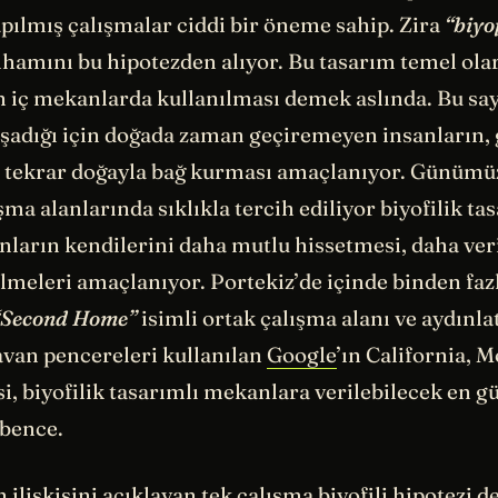
pılmış çalışmalar ciddi bir öneme sahip. Zira
“biyof
ilhamını bu hipotezden alıyor. Bu tasarım temel ol
ın iç mekanlarda kullanılması demek aslında. Bu sa
aşadığı için doğada zaman geçiremeyen insanların,
 tekrar doğayla bağ kurması amaçlanıyor. Günümü
ışma alanlarında sıklıkla tercih ediliyor biyofilik ta
nların kendilerini daha mutlu hissetmesi, daha ver
ilmeleri amaçlanıyor. Portekiz’de içinde binden fazl
“Second Home”
isimli ortak çalışma alanı ve aydınl
avan pencereleri kullanılan
Google
’ın California, 
si, biyofilik tasarımlı mekanlara verilebilecek en g
bence.
ilişkisini açıklayan tek çalışma biyofili hipotezi değ