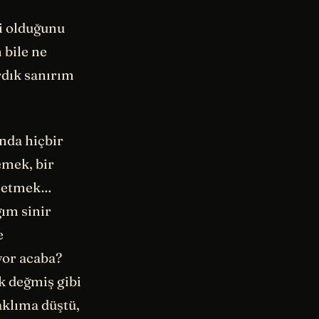
li olduğunu
bile ne
dık sanırım
ında hiçbir
emek, bir
ssetmek…
ğım sinir
e
yor acaba?
k değmiş gibi
aklıma düştü,