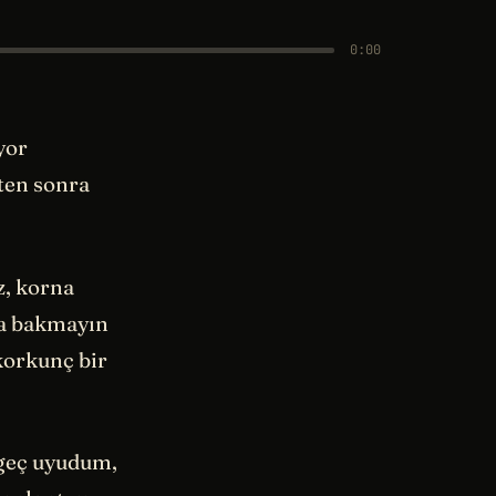
0:00
yor
ten sonra
z, korna
ra bakmayın
korkunç bir
 geç uyudum,