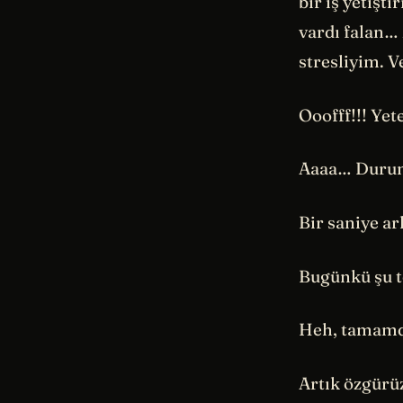
bir iş yetiş
vardı falan… 
stresliyim. 
Ooofff!!! Yet
Aaaa… Durun 
Bir saniye ar
Bugünkü şu 
Heh, tamamdı
Artık özgürü