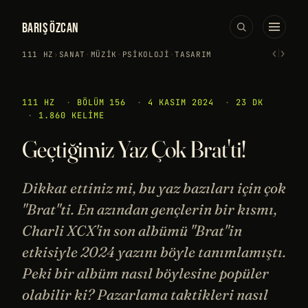
BARIŞ ÖZCAN
‹
›
111 HZ
›
SANAT
·
MÜZIK
·
PSIKOLOJI
·
TASARIM
111 HZ
·
BÖLÜM 156
·
4 KASIM 2024
·
23 DK
·
1.860 KELIME
Geçtiğimiz Yaz Çok Brat'ti!
Dikkat ettiniz mi, bu yaz bazıları için çok
"Brat"ti. En azından gençlerin bir kısmı,
Charli XCX'in son albümü "Brat"in
etkisiyle 2024 yazını böyle tanımlamıştı.
Peki bir albüm nasıl böylesine popüler
olabilir ki? Pazarlama taktikleri nasıl