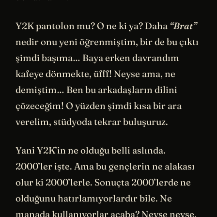
Y2K pantolon mu? O ne ki ya? Daha
“Brat”
nedir onu yeni öğrenmiştim, bir de bu çıktı
şimdi başıma… Baya erken davrandım
kafeye dönmekte, üfff! Neyse ama, ne
demiştim… Ben bu arkadaşların dilini
çözeceğim! O yüzden şimdi kısa bir ara
verelim, stüdyoda tekrar buluşuruz.
Yani Y2K’in ne olduğu belli aslında.
2000’ler işte. Ama bu gençlerin ne alakası
olur ki 2000’lerle. Sonuçta 2000’lerde ne
olduğunu hatırlamıyorlardır bile. Ne
manada kullanıyorlar acaba? Neyse neyse,