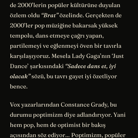
de 2000’lerin popüler kültürüne duyulan
özlem oldu
“Brat”
özelinde. Gerçekten de
2000’ler pop müziğine bakarsak yüksek
tempolu, dans etmeye çağrı yapan,
partilemeyi ve eğlenmeyi öven bir tavırla
karşılaşıyoruz. Mesela Lady Gaga’nın ‘Just
Dance’ şarkısındaki
“Sadece dans et, iyi
olacak”
sözü, bu tavrı gayet iyi özetliyor
bence.
Vox yazarlarından Constance Grady, bu
durumu poptimizm diye adlandırıyor. Yani
hem pop, hem de optimist bir bakış
açısından söz ediyor… Poptimizm, popüler