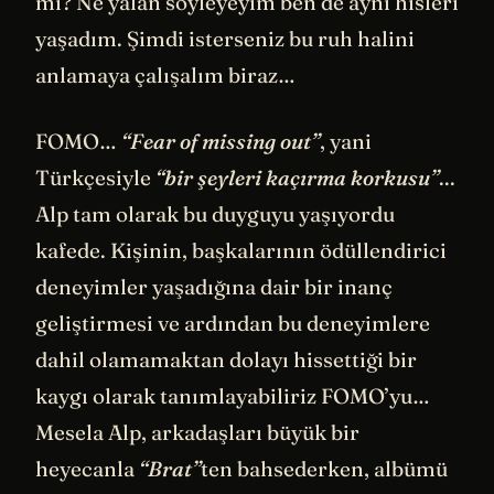
mi? Ne yalan söyleyeyim ben de aynı hisleri
yaşadım. Şimdi isterseniz bu ruh halini
anlamaya çalışalım biraz…
FOMO…
“Fear of missing out”
, yani
Türkçesiyle
“bir şeyleri kaçırma korkusu”
...
Alp tam olarak bu duyguyu yaşıyordu
kafede. Kişinin, başkalarının ödüllendirici
deneyimler yaşadığına dair bir inanç
geliştirmesi ve ardından bu deneyimlere
dahil olamamaktan dolayı hissettiği bir
kaygı olarak tanımlayabiliriz FOMO’yu…
Mesela Alp, arkadaşları büyük bir
heyecanla
“Brat”
ten bahsederken, albümü