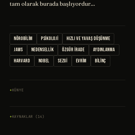
tam olarak burada başlıyordur…
NÖROBILIM
PSIKOLOJI
HIZLI VE YAVAŞ DÜŞÜNME
JAWS
NEDENSELLIK
ÖZGÜR IRADE
AYDINLANMA
HARVARD
NOBEL
SEZGI
EVRIM
BILINÇ
KÜNYE
KAYNAKLAR (14)