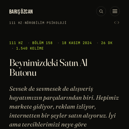
BARIŞ ÖZCAN
‹
›
111 HZ
›
NÖROBILIM
·
PSIKOLOJI
111 HZ
·
BÖLÜM 158
·
18 KASIM 2024
·
26 DK
·
1.540 KELIME
Beynimizdeki Satın Al
Butonu
Sevsek de sevmesek de alışveriş
hayatımızın parçalarından biri. Hepimiz
markete gidiyor, reklam izliyor,
internetten bir şeyler satın alıyoruz. İyi
ama tercihlerimizi neye göre