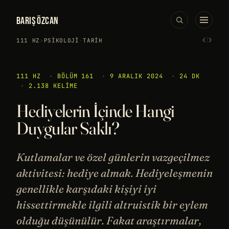
BARIŞ ÖZCAN
‹
›
111 HZ
›
PSIKOLOJI
·
TARIH
111 HZ
·
BÖLÜM 161
·
9 ARALIK 2024
·
24 DK
·
2.138 KELIME
Hediyelerin İçinde Hangi
Duygular Saklı?
Kutlamalar ve özel günlerin vazgeçilmez
aktivitesi: hediye almak. Hediyeleşmenin
genellikle karşıdaki kişiyi iyi
hissettirmekle ilgili altruistik bir eylem
olduğu düşünülür. Fakat araştırmalar,