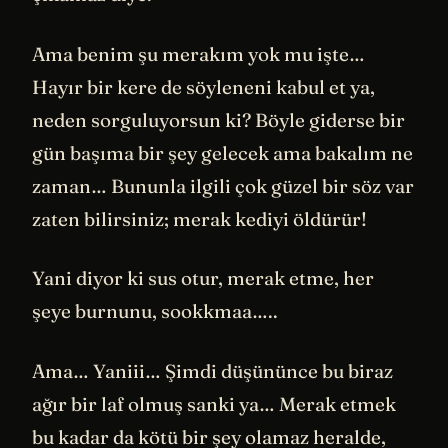
Ama benim şu merakım yok mu işte…
Hayır bir kere de söyleneni kabul et ya,
neden sorguluyorsun ki? Böyle giderse bir
gün başıma bir şey gelecek ama bakalım ne
zaman… Bununla ilgili çok güzel bir söz var
zaten bilirsiniz; merak kediyi öldürür!
Yani diyor ki sus otur, merak etme, her
şeye burnunu, sookkmaa…..
Ama… Yaniii… Şimdi düşününce bu biraz
ağır bir laf olmuş sanki ya… Merak etmek
bu kadar da kötü bir şey olamaz heralde,