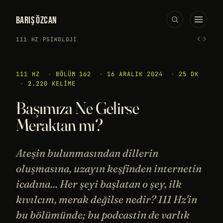
BARIŞ ÖZCAN
‹
›
111 HZ
›
PSIKOLOJI
111 HZ
·
BÖLÜM 162
·
16 ARALIK 2024
·
25 DK
·
2.220 KELIME
Başımıza Ne Gelirse
Meraktan mı?
Ateşin bulunmasından dillerin
oluşmasına, uzayın keşfinden internetin
icadına... Her şeyi başlatan o şey, ilk
kıvılcım, merak değilse nedir? 111 Hz'in
bu bölümünde; bu podcastin de varlık