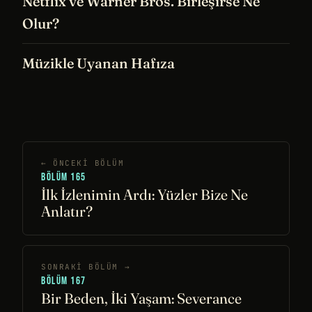
Netflix ve Warner Bros. Birleşirse Ne
Olur?
Müzikle Uyanan Hafıza
← ÖNCEKI BÖLÜM
BÖLÜM 165
İlk İzlenimin Ardı: Yüzler Bize Ne
Anlatır?
SONRAKI BÖLÜM →
BÖLÜM 167
Bir Beden, İki Yaşam: Severance