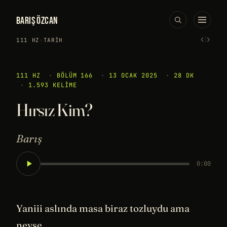
BARIŞ ÖZCAN
‹
›
111 HZ
›
TARIH
111 HZ
·
BÖLÜM 166
·
13 OCAK 2025
·
28 DK
·
1.593 KELIME
Hırsız Kim?
Barış
0:00
Yaniii aslında masa biraz tozluydu ama
neyse…