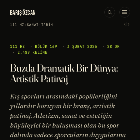
BARIŞ ÖZCAN
‹
›
111 HZ
›
SANAT
·
TARIH
111 HZ
·
BÖLÜM 169
·
3 ŞUBAT 2025
·
28 DK
·
2.489 KELIME
Buzda Dramatik Bir Dünya:
Artistik Patinaj
Kış sporları arasındaki popülerliğini
yıllardır koruyan bir branş, artistik
patinaj. Atletizm, sanat ve estetiğin
büyüleyici bir buluşması olan bu spor
dalında sadece sporcuların duygularına