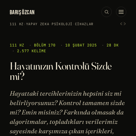
BARIŞ ÖZCAN
‹
›
111 HZ
›
YAPAY ZEKA
·
PSIKOLOJI
·
CIHAZLAR
111 HZ
·
BÖLÜM 170
·
10 ŞUBAT 2025
·
28 DK
·
2.577 KELIME
Hayatınızın Kontrolü Sizde
mi?
Hayattaki tercihlerinizin hepsini siz mi
belirliyorsunuz? Kontrol tamamen sizde
mi? Emin misiniz? Farkında olmasak da
algoritmalar, topladıkları verilerimiz
sayesinde karşımıza çıkan içerikleri,