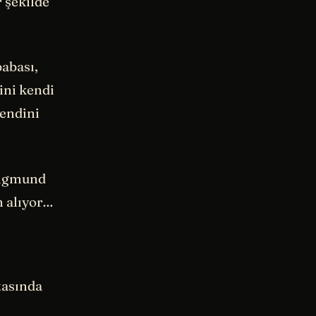
 şekilde
abası,
ini kendi
kendini
 Sigmund
n alıyor…
tasında
ş