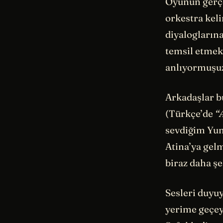
Oyunun gerçe
orkestra kel
diyaloglarına
temsil etmek
anlıyormuşu
Arkadaşlar b
(Türkçe’de
“
sevdiğim Yun
Atina’ya gel
biraz daha ş
Sesleri duyu
yerime geçey