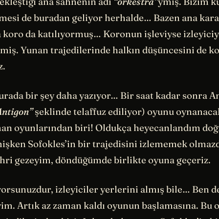
kleştiği ana sahnenin adı
“orkestra”
ymış. Bizim k
imesi de buradan geliyor herhalde… Bazen ana kara
 koro da katılıyormuş… Koronun işleviyse izleyiciyi
miş. Yunan trajedilerinde halkın düşüncesini de k
z.
urada bir şey daha yazıyor… Bir saat kadar sonra A
Antigon”
şeklinde telaffuz ediliyor) oyunu oynanac
an oyunlarından biri! Oldukça heyecanlandım do
mişken Sofokles’in bir trajedisini izlememek olmaz
ehri gezeyim, döndüğümde birlikte oyuna geçeriz.
yorsunuzdur, izleyiciler yerlerini almış bile… Ben 
im. Artık az zaman kaldı oyunun başlamasına. Bu 