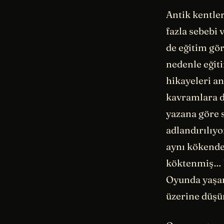
Antik kentle
fazla sebebi
de eğitim gö
nedenle eğit
hikayeleri an
kavramlara d
yazana göre 
adlandırılıy
aynı kökende
köktenmiş… Ya
Oyunda yaşan
üzerine düşü