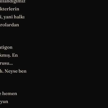
ullandığımız
kterlerin
, yani halkı
orolardan
ntigon
akmış. En
ğrusu…
dı. Neyse ben
de hemen
oyun