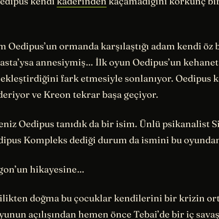
Oedipus kendi
kaderinden
kaçamadığını korkunç bir
m Oedipus’un ormanda karşılaştığı adam kendi öz b
kasta’ysa annesiymiş… İlk oyun Oedipus’un kehanet
çekleştirdiğini fark etmesiyle sonlanıyor. Oedipus 
eriyor ve Kreon tekrar başa geçiyor.
eniz Oedipus tanıdık da bir isim. Ünlü psikanalist
edipus Kompleks dediği durum da ismini bu oyunda
gon’un hikayesine…
lilikten doğma bu çocuklar kendilerini bir krizin or
yunun açılışından hemen önce Tebai’de bir iç sava