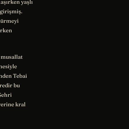
aşırken yaşlı
girişmiş.
dürmeyi
erken
n musallat
mesiyle
inden Tebai
redir bu
Şehri
yerine kral