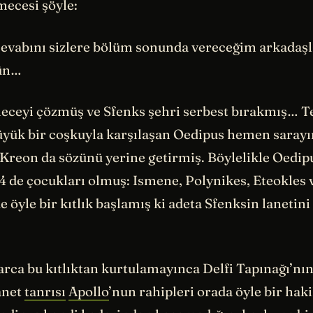
mecesi şöyle:
evabını sizlere bölüm sonunda vereceğim arkadaşl
ün…
eceyi çözmüş ve Sfenks şehri serbest bırakmış… Te
üyük bir coşkuyla karşılaşan Oedipus hemen saray
 Kreon da sözünü yerine getirmiş. Böylelikle Oedip
4 de çocukları olmuş: Ismene, Polynikes, Eteokles 
 öyle bir kıtlık başlamış ki adeta Sfenksin lanetin
larca bu kıtlıktan kurtulamayınca Delfi Tapınağı’nı
anet
tanrısı
Apollo
’nun rahipleri orada öyle bir haki