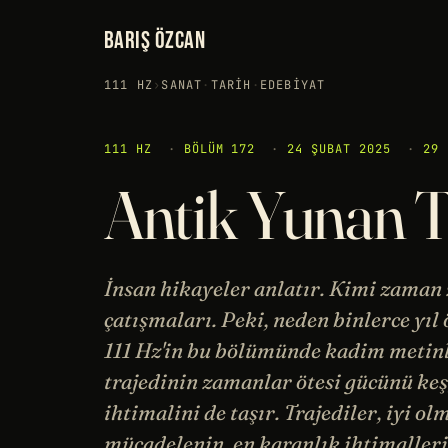
BARIŞ ÖZCAN
111 HZ
›
SANAT
·
TARIH
·
EDEBIYAT
111 HZ
·
BÖLÜM 172
·
24 ŞUBAT 2025
·
29 
Antik Yunan Tr
İnsan hikayeler anlatır. Kimi zaman 
çatışmaları. Peki, neden binlerce yıl
111 Hz'in bu bölümünde kadim metinle
trajedinin zamanlar ötesi gücünü keşfe
ihtimalini de taşır. Trajediler, iyi o
mücadelenin, en karanlık ihtimalleri 