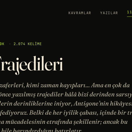
1
KAVRAMLAR
YAZILAR
DK
·
2.074 KELIME
ajedileri
zaferleri, kimi zaman kayıpları... Ama en çok da
 önce yazılmış trajediler hâlâ bizi derinden sarsı
rin derinliklerine iniyor, Antigone’nin hikâyes
diyoruz. Belki de her iyilik çabası, içinde bir t
lma mücadelesinin etrafında şekillenir; ancak bu
bile barındırdığını hatırlatır.