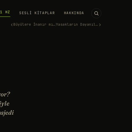
11 HZ
SESLI KITAPLAR
HAKKINDA
‹
›
Büyülere İnanır mısın?
Yasakların Dayanılmaz Çekicil…
yor?
iyle
rajedi