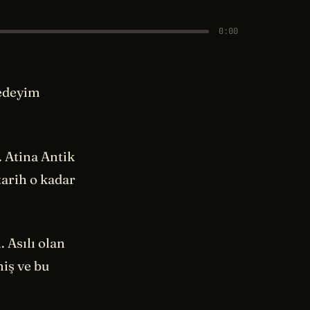
0:00
 edeyim
. Atina Antik
tarih o kadar
 Asılı olan
miş ve bu