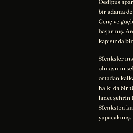
Oedipus apar
bir adama de
Genç ve güçl
başarmış. Ar
kapısında bir
Sfenksler ins
olmasının seb
ortadan kalk
halkı da bir 
lanet şehrin
Sfenksten kur
yapacakmış.