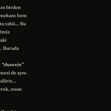
nın birden
ce mekanı hem
tu tabii… Bu
ğimiz
laki
n… Burada
n
“theorein”
mesi de aynı
biliriz…
erek, onun