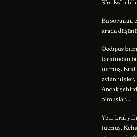
Sfenks’in bil
Bu sorunun c
arada düşün
Oedipus bilm
tarafından b
tutmuş. Kral
evlenmişler, 
Ancak şehirde
olmuşlar…
Yeni kral yıl
tutmuş. Keh