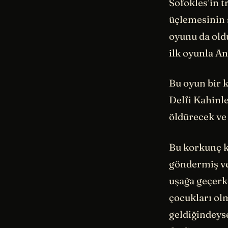
Sofokles’in t
üçlemesinin 
oyunu da old
ilk oyunla An
Bu oyun bir k
Delfi Kahinl
öldürecek ve
Bu korkunç k
göndermiş ve
uşağa geçerk
çocukları olm
geldiğindeys