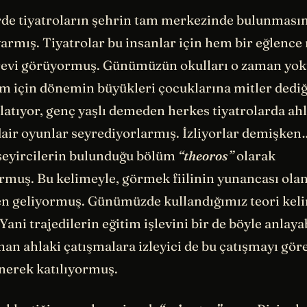
rde tiyatroların şehrin tam merkezinde bulunması
 varmış. Tiyatrolar bu insanlar için hem bir eğlen
revi görüyormuş. Günümüzün okulları o zaman yok
im için dönemin büyükleri çocuklarına mitler dedi
latıyor, genç yaşlı demeden herkes tiyatrolarda ah
air oyunlar seyrediyorlarmış. İzliyorlar demişke
seyircilerin bulunduğu bölüm
“theoros”
olarak
ormuş. Bu kelimeyle, görmek fiilinin yunancası ola
n geliyormuş. Günümüzde kullandığımız teori keli
ni trajedilerin eğitim işlevini bir de böyle anlaya
an ahlaki çatışmalara izleyici de bu çatışmayı gör
nerek katılıyormuş.