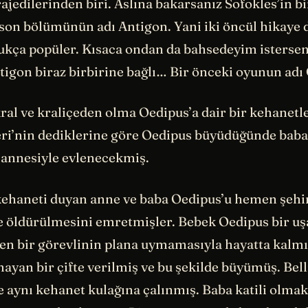
rajedilerinden biri. Aslına bakarsanız Sofokles’in bi
son bölümünün adı Antigon. Yani iki öncül hikaye d
ukça popüler. Kısaca ondan da bahsedeyim isters
tigon biraz birbirine bağlı… Bir önceki oyunun adı
ral ve kraliçeden olma Oedipus’a dair bir kehanetle
eri’nin dediklerine göre Oedipus büyüdüğünde baba
 annesiyle evlenecekmiş.
ehaneti duyan anne ve baba Oedipus’u hemen şehi
 öldürülmesini emretmişler. Bebek Oedipus bir uş
en bir görevlinin plana uymamasıyla hayatta kalmı
ayan bir çifte verilmiş ve bu şekilde büyümüş. Belli
e aynı kehanet kulağına çalınmış. Baba katili olma