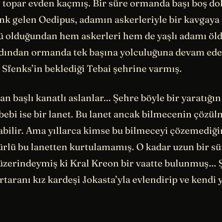
 topar evden kaçmış. Bir süre ormanda başı boş dol
nk gelen Oedipus, adamın askerleriyle bir kavgaya 
ü olduğundan hem askerleri hem de yaşlı adamı öl
dından ormanda tek başına yolculuğuna devam ed
 Sfenks’in beklediği Tebai şehrine varmış.
an başlı kanatlı aslanlar... Şehre böyle bir yaratığı
ebi ise bir lanet. Bu lanet ancak bilmecenin çözül
abilir. Ama yıllarca kimse bu bilmeceyi çözemediğ
türlü bu lanetten kurtulamamış. O kadar uzun bir sü
 üzerindeymiş ki Kral Kreon bir vaatte bulunmuş… 
taranı kız kardeşi Jokasta’yla evlendirip ve kendi 