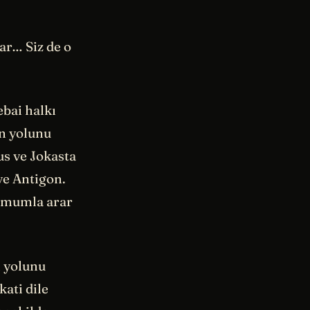
ar… Siz de o
bai halkı
ın yolunu
us ve Jokasta
ve Antigon.
i mumla arar
n yolunu
kati dile