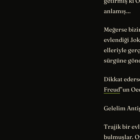
getirmiş ki 
anlamış…
Meğerse bizi
evlendiği Jo
elleriyle ger
sürgüne gönd
Dikkat eders
Freud
’’un O
Gelelim Anti
Trajik bir ev
bulmuşlar. O