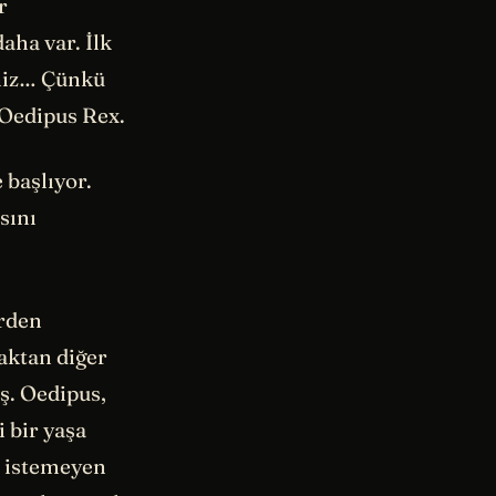
r
aha var. İlk
eniz… Çünkü
 Oedipus Rex.
 başlıyor.
sını
rden
aktan diğer
ş. Oedipus,
 bir yaşa
k istemeyen