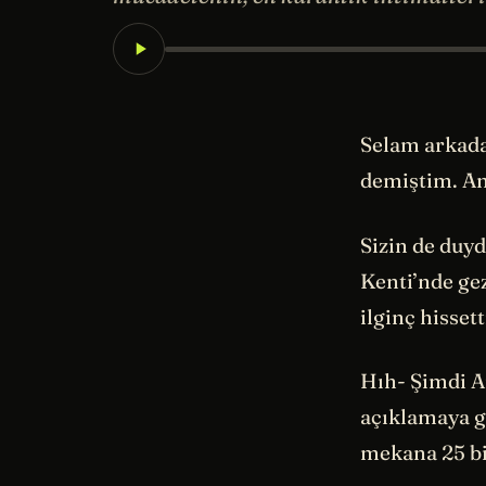
Selam arkada
demiştim. An
Sizin de duyd
Kenti’nde gez
ilginç hisset
Hıh- Şimdi A
açıklamaya 
mekana 25 bi