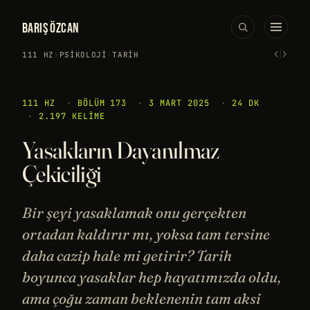
BARIŞ ÖZCAN
‹
›
111 HZ
›
PSIKOLOJI
·
TARIH
111 HZ
·
BÖLÜM 173
·
3 MART 2025
·
24 DK
·
2.197 KELIME
Yasakların Dayanılmaz
Çekiciliği
Bir şeyi yasaklamak onu gerçekten
ortadan kaldırır mı, yoksa tam tersine
daha cazip hale mi getirir? Tarih
boyunca yasaklar hep hayatımızda oldu,
ama çoğu zaman beklenenin tam aksi