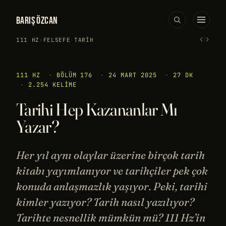
BARIŞ ÖZCAN
‹
›
111 HZ
›
FELSEFE
·
TARIH
111 HZ
·
BÖLÜM 176
·
24 MART 2025
·
27 DK
·
2.254 KELIME
Tarihi Hep Kazananlar Mı
Yazar?
Her yıl aynı olaylar üzerine birçok tarih
kitabı yayımlanıyor ve tarihçiler pek çok
konuda anlaşmazlık yaşıyor. Peki, tarihi
kimler yazıyor? Tarih nasıl yazılıyor?
Tarihte nesnellik mümkün mü? 111 Hz’in