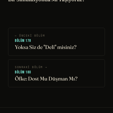
← ÖNCEKI BÖLÜM
BÖLÜM 178
Yoksa Siz de "Deli" misiniz?
SONRAKI BÖLÜM →
BÖLÜM 180
Öfke: Dost Mu Düşman Mı?