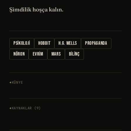
Şimdilik hoşça kalın.
PSIKOLOJI
HOBBIT
H.G. WELLS
PROPAGANDA
NÖRON
EVRIM
MARS
BILINÇ
KÜNYE
KAYNAKLAR (9)