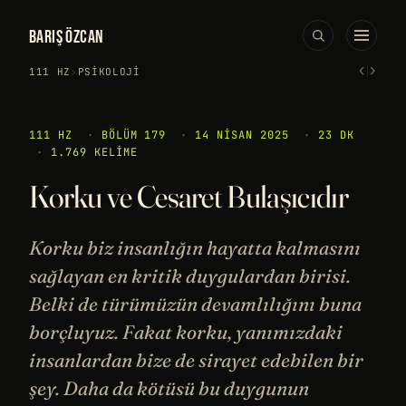
BARIŞ ÖZCAN
‹
›
111 HZ
›
PSIKOLOJI
111 HZ
·
BÖLÜM 179
·
14 NISAN 2025
·
23 DK
·
1.769 KELIME
Korku ve Cesaret Bulaşıcıdır
Korku biz insanlığın hayatta kalmasını
sağlayan en kritik duygulardan birisi.
Belki de türümüzün devamlılığını buna
borçluyuz. Fakat korku, yanımızdaki
insanlardan bize de sirayet edebilen bir
şey. Daha da kötüsü bu duygunun