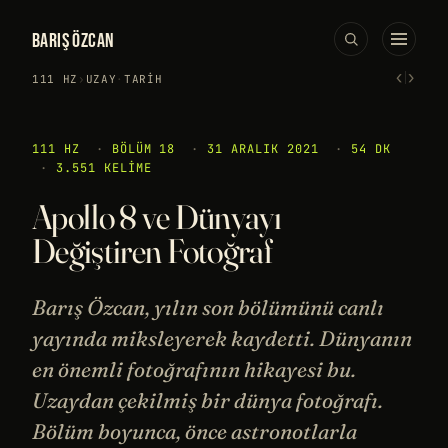
BARIŞ ÖZCAN
‹
›
111 HZ
›
UZAY
·
TARIH
111 HZ
·
BÖLÜM 18
·
31 ARALIK 2021
·
54 DK
·
3.551 KELIME
Apollo 8 ve Dünyayı
Değiştiren Fotoğraf
Barış Özcan, yılın son bölümünü canlı
yayında miksleyerek kaydetti. Dünyanın
en önemli fotoğrafının hikayesi bu.
Uzaydan çekilmiş bir dünya fotoğrafı.
Bölüm boyunca, önce astronotlarla