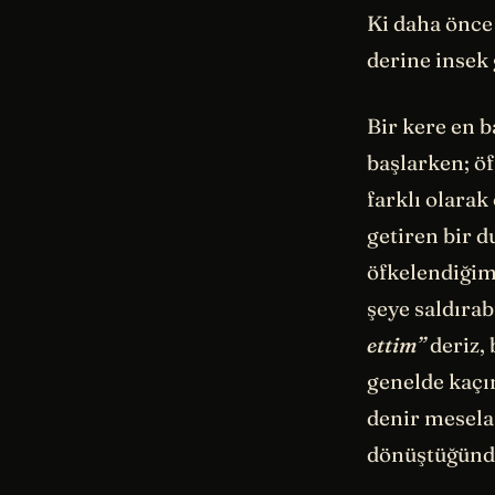
Ki daha önce
derine insek 
Bir kere en b
başlarken; ö
farklı olarak
getiren bir d
öfkelendiğim
şeye saldırab
ettim”
deriz,
genelde kaçı
denir mesela.
dönüştüğünde