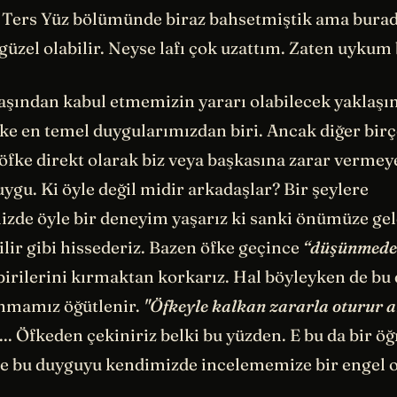
 Ters Yüz bölümünde biraz bahsetmiştik ama burad
güzel olabilir. Neyse lafı çok uzattım. Zaten uykum
aşından kabul etmemizin yararı olabilecek yaklaşım
fke en temel duygularımızdan biri. Ancak diğer bi
 öfke direkt olarak biz veya başkasına zarar vermey
uygu. Ki öyle değil midir arkadaşlar? Bir şeylere
izde öyle bir deneyim yaşarız ki sanki önümüze ge
ilir gibi hissederiz. Bazen öfke geçince
“düşünmede
 birilerini kırmaktan korkarız. Hal böyleyken de b
nmamız öğütlenir.
"Öfkeyle kalkan zararla oturur
.. Öfkeden çekiniriz belki bu yüzden. E bu da bir öğ
 bu duyguyu kendimizde incelememize bir engel ol