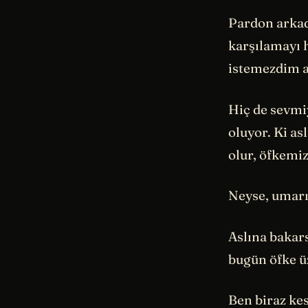
Pardon arkad
karşılamayı 
istemezdim 
Hiç de sevmi
oluyor. Ki as
olur, öfkemi
Neyse, umar
Aslına bakars
bugün öfke ü
Ben biraz ke