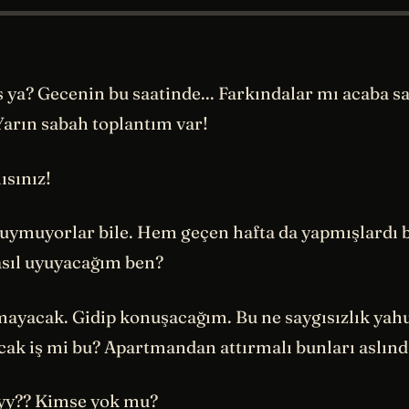
s ya? Gecenin bu saatinde... Farkındalar mı acaba s
arın sabah toplantım var!
ısınız!
uymuyorlar bile. Hem geçen hafta da yapmışlardı 
asıl uyuyacağım ben?
mayacak. Gidip konuşacağım. Bu ne saygısızlık yah
acak iş mi bu? Apartmandan attırmalı bunları aslın
yy?? Kimse yok mu?