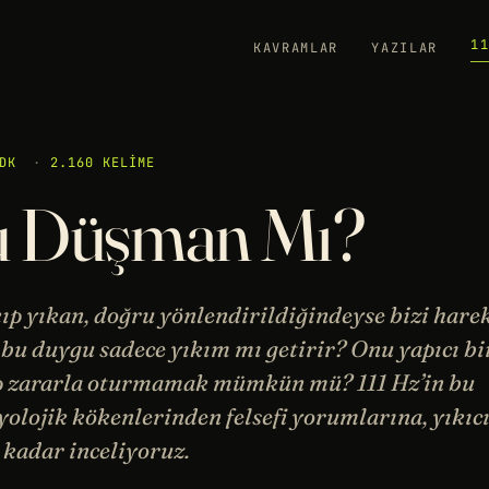
1
KAVRAMLAR
YAZILAR
DK
·
2.160 KELIME
u Düşman Mı?
ıp yıkan, doğru yönlendirildiğindeyse bizi hare
, bu duygu sadece yıkım mı getirir? Onu yapıcı bi
ıp zararla oturmamak mümkün mü? 111 Hz’in bu
lojik kökenlerinden felsefi yorumlarına, yıkıc
kadar inceliyoruz.