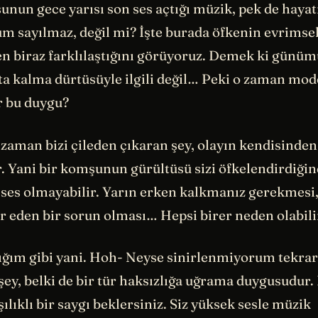
nun gece yarısı son ses açtığı müzik, pek de hayat
um sayılmaz, değil mi? İşte burada öfkenin evrimse
n biraz farklılaştığını görüyoruz. Demek ki günüm
ta kalma dürtüsüyle ilgili değil… Peki o zaman mod
r bu duygu?
 zaman bizi çileden çıkaran şey, olayın kendisinde
r. Yani bir komşunun gürültüsü sizi öfkelendirdiği
 ses olmayabilir. Yarın erken kalkmanız gerekmesi,
r eden bir sorun olması… Hepsi birer neden olabili
ğım gibi yani. Hoh- Neyse sinirlenmiyorum tekrar.
 şey, belki de bir tür haksızlığa uğrama duygusudur. 
rşılıklı bir saygı beklersiniz. Siz yüksek sesle müzik