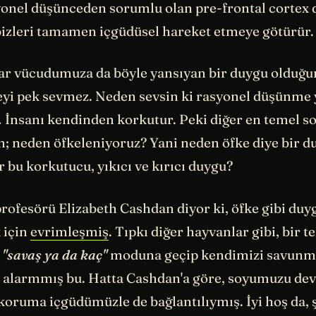
yonel düşünceden sorumlu olan pre-frontal cortex
 bizleri tamamen içgüdüsel hareket etmeye götürür.
lar vücudumuza da böyle yansıyan bir duygu olduğ
yi pek sevmez. Neden sevsin ki rasyonel düşünme y
İnsanı kendinden korkutur. Peki diğer en temel 
; neden öfkeleniyoruz? Yani neden öfke diye bir 
r bu korkutucu, yıkıcı ve kırıcı duygu?
rofesörü Elizabeth Cashdan diyor ki, öfke gibi duy
 için
evrimleşmiş
. Tıpkı diğer hayvanlar gibi, bir t
e
"savaş ya da kaç"
moduna geçip kendimizi savunma
l alarmmış bu. Hatta Cashdan'a göre, soyumuzu de
 koruma içgüdümüzle de bağlantılıymış. İyi hoş da, 