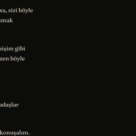
a, sizi böyle
ışmak
işim gibi
azen böyle
kadaşlar
 konuşalım.