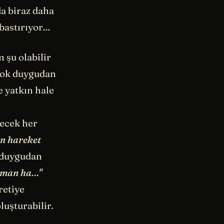
a biraz daha
 bastırıyor…
 şu olabilir
rçok duygudan
e yatkın hale
lecek her
n hareket
u duygudan
 aman ha…"
retiye
uşturabilir.