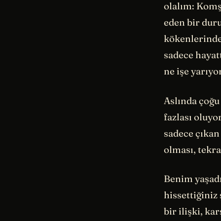
olalım: Komşu
eden bir dur
kökenlerinde
sadece hayat
ne işe yarıyo
Aslında çoğu
fazlası oluyo
sadece çıkan
olması, tekra
Benim yaşadı
hissettiğiniz
bir ilişki, ka