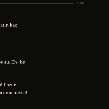
0:00
aatin kaç
bunu. Eh- bu
u! Pazar
da ama neyse!