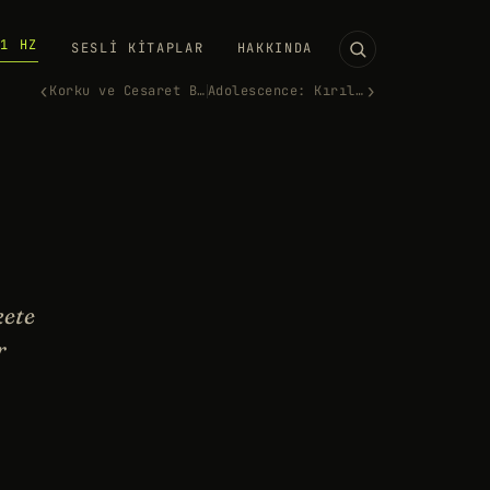
11 HZ
SESLI KITAPLAR
HAKKINDA
‹
›
Korku ve Cesaret Bulaşıcıdır
Adolescence: Kırılganlık Acım…
kete
r
ı