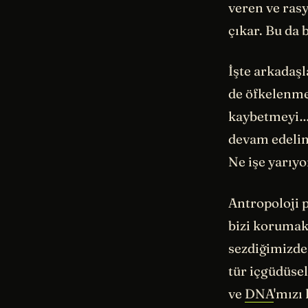
veren ve ras
çıkar. Bu da
İşte arkadaş
de öfkelenme
kaybetmeyi… 
devam edelim
Ne işe yarıyo
Antropoloji p
bizi korumak
sezdiğimizd
tür içgüdüse
ve
DNA
'mızı