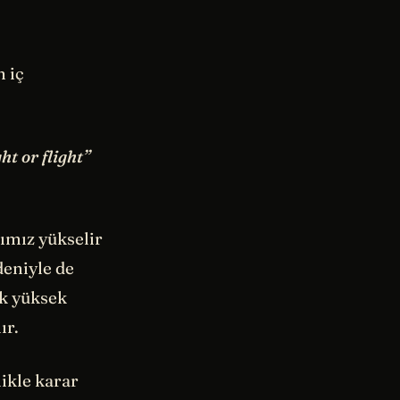
n iç
ght or flight”
ımız yükselir
deniyle de
ok yüksek
ır.
ikle karar