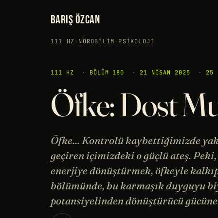
BARIŞ ÖZCAN
111 HZ
›
NÖROBILIM
·
PSIKOLOJI
111 HZ
·
BÖLÜM 180
·
21 NISAN 2025
·
25 
Öfke: Dost M
Öfke... Kontrolü kaybettiğimizde yak
geçiren içimizdeki o güçlü ateş. Peki
enerjiye dönüştürmek, öfkeyle kalk
bölümünde, bu karmaşık duyguyu biyo
potansiyelinden dönüştürücü gücüne 