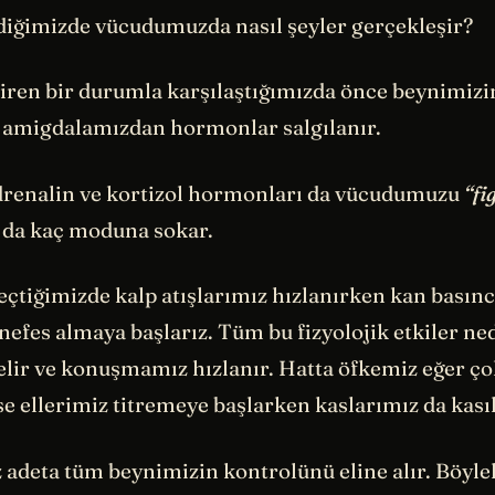
diğimizde vücudumuzda nasıl şeyler gerçekleşir?
diren bir durumla karşılaştığımızda önce beynimizi
 amigdalamızdan hormonlar salgılanır.
drenalin ve kortizol hormonları da vücudumuzu
“fi
a da kaç moduna sokar.
çtiğimizde kalp atışlarımız hızlanırken kan basınc
 nefes almaya başlarız. Tüm bu fizyolojik etkiler ne
elir ve konuşmamız hızlanır. Hatta öfkemiz eğer ç
e ellerimiz titremeye başlarken kaslarımız da kasıl
adeta tüm beynimizin kontrolünü eline alır. Böylel