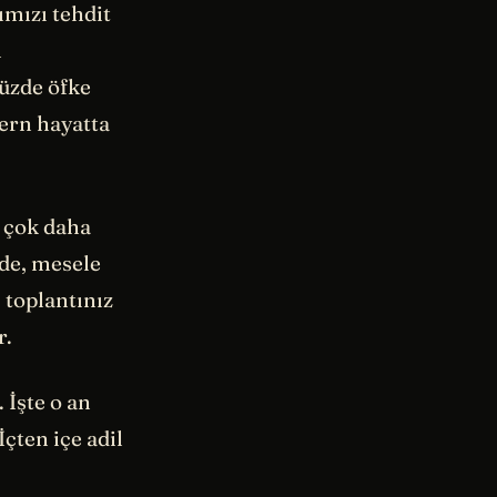
ımızı tehdit
l
üzde öfke
ern hayatta
n çok daha
nde, mesele
 toplantınız
r.
 İşte o an
İçten içe adil