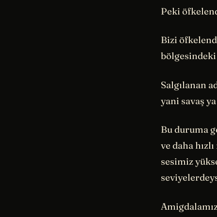
Peki öfkelen
Bizi öfkelen
bölgesindeki
Salgılanan a
yani savaş y
Bu duruma ge
ve daha hızlı
sesimiz yüks
seviyelerdeys
Amigdalamız 