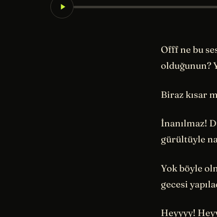
Offf ne bu se
olduğunun? Y
Biraz kısar m
İnanılmaz! D
gürültüyle n
Yok böyle ol
gecesi yapıl
Heyyyy! Hey