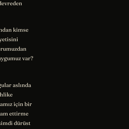
 devreden
undan kimse
etisini
sorumuzdan
duygumuz var?
gular aslında
ehlike
mız için bir
vam ettirme
şimdi dürüst