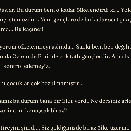
aşlar. Bu durum beni o kadar öfkelendirdi ki… Yoks
hiç istemezdim. Yani gençlere de bu kadar sert çık
ama… Bu kaçıncı!
yorum öfkelenmeyi aslında… Sanki ben, ben değilm
lında Özlem de Emir de çok tatlı gençlerdir. Ama b
zi kontrol edemeyiz.
ım çocuklar çok bozulmamıştır…
anız bu durum bana bir fikir verdi. Ne dersiniz ar
zerine mi konuşsak biraz?
stireyim şimdi… Siz geldiğinizde biraz öfke üzerine