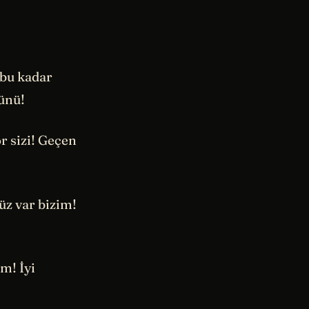
 bu kadar
günü!
r sizi! Geçen
üz var bizim!
m! İyi