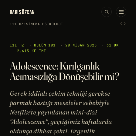
BARIŞ ÖZCAN
‹
›
111 HZ
›
SINEMA
·
PSIKOLOJI
111 HZ
·
BÖLÜM 181
·
28 NISAN 2025
·
31 DK
·
2.615 KELIME
Adolescence: Kırılganlık
Acımasızlığa Dönüşebilir mi?
Gerek iddialı çekim tekniği gerekse
parmak bastığı meseleler sebebiyle
Netflix'te yayınlanan mini-dizi
"Adolescence", geçtiğimiz haftalarda
oldukça dikkat çekti. Ergenlik