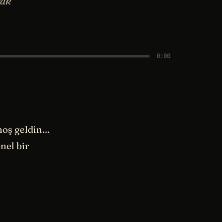
rak
0:00
 hoş geldin…
nel bir