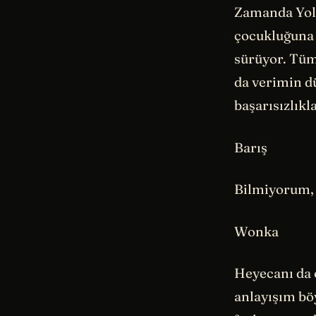
Zamanda Yolc
çocukluğuna 
sürüyor. Tüm
da verimin d
başarısızlık
Barış
Bilmiyorum, b
Wonka
Heyecanı da 
anlayışım bö