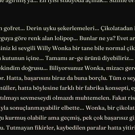
 ne ağırmış ya… En iyisi stüdyoda açmak… Sizinle o
en gofret… Derin uyku şekerlemeleri… Çikolatadan
guya göre renk alan lolipop… Bunlar ne ya? Evet ar
niz ki sevgili Willy Wonka bir tane bile normal çik
 kutunun içine… Tamamı ar-ge ürünü diyebilir
indim doğrusu… Biliyorsunuz Wonka, mizacı gere
r. Hatta, başarısını biraz da buna borçlu. Tüm o se
üller, hatta böylesine farklı bir fabrika konsepti, e
tılmayı sevmeseydi olmazdı muhtemelen. Fakat ris
yla sonuçlanmayabilir elbette… Wonka, bir çikolat
u kurmuş olabilir ama geçmiş, pek çok başarısız gi
u. Tutmayan fikirler, kaybedilen paralar hatta yitir