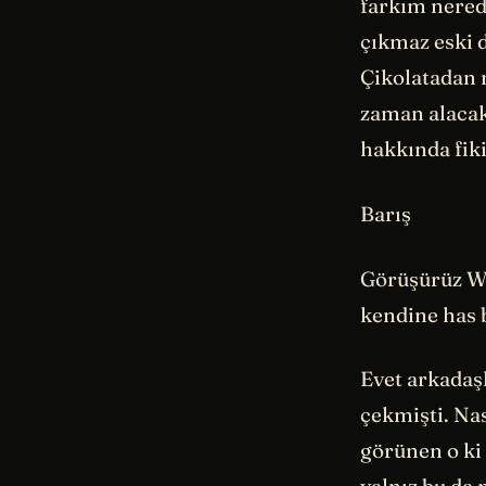
farkım nered
çıkmaz eski 
Çikolatadan m
zaman alacak
hakkında fik
Barış
Görüşürüz Wi
kendine has 
Evet arkadaşl
çekmişti. Na
görünen o ki