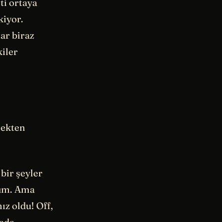
ti ortaya
kiyor.
ar biraz
iler
çekten
bir şeyler
dum. Ama
z oldu! Off,