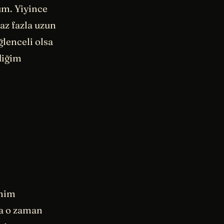
um. Yiyince
az fazla uzun
lenceli olsa
diğim
enim
ma o zaman