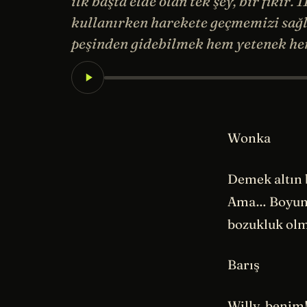
ilk başta elde olan tek şey, bir fikir
kullanırken harekete geçmemizi sağl
peşinden gidebilmek hem yetenek hem 
Wonka
Demek altın 
Ama… Boyun d
bozukluk olm
Barış
Willy, benim