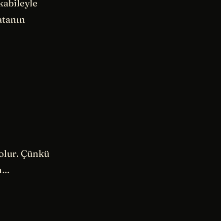
kabileyle
atanın
olur. Çünkü
ın…