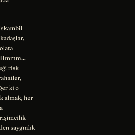
rada
 iskambil
kadaşlar,
olata
iz… Hmmm…
ği risk
yahatler,
ğer ki o
k almak, her
a
rişimcilik
ilen saygınlık