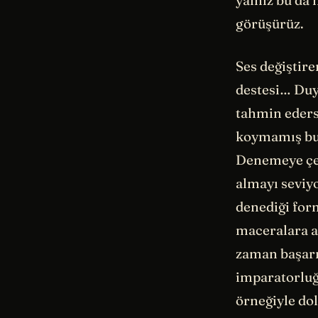
yalnız bu da
görüşürüz.
Ses değiştir
destesi… Duy
tahmin edersi
koymamış bu
Denemeye çek
almayı seviyo
denediği form
maceralara a
zaman başarı
imparatorluğ
örneğiyle dol