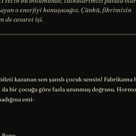
. 111 Hz'in bu bölümünde, tutkularımızı pusula ola
ayan o enerjiyi konuşacağız. Çünkü, fikrimizin
de cesaret işi.
bileti kazanan son şanslı çocuk sensin! Fabrikama
a bir çocuğa göre fazla uzunmuş doğrusu. Hormo
adığına emi-
! Barış…