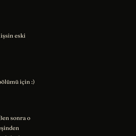
işsin eski
ölümü için :)
 Ben sonra o
eşinden