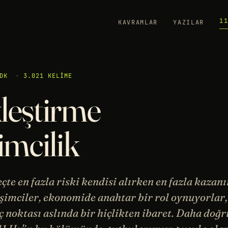
1
KAVRAMLAR
YAZILAR
DK
·
3.021 KELIME
kleştirme
imcilik
eçte en fazla riski kendisi alırken en fazla kazan
rişimciler, ekonomide anahtar bir rol oynuyorlar
 noktası aslında bir hiçlikten ibaret. Daha doğ