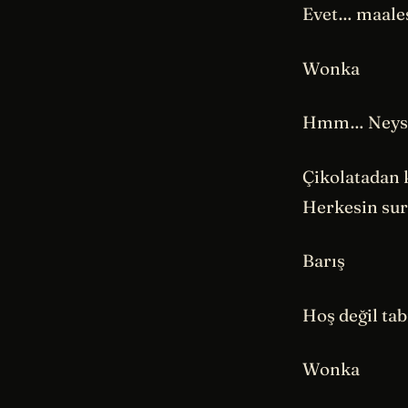
Evet… maales
Wonka
Hmm… Neyse.
Çikolatadan 
Herkesin sur
Barış
Hoş değil ta
Wonka