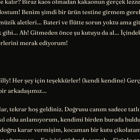
e kalır? Biraz kaos olmadan kakaonun gerçek lezze
dostum! Benim şimdi bir ürün testine girmem gere
üzik aletleri… Bateri ve flütte sorun yoktu ama git
 gibi… Ah! Gitmeden önce şu kutuyu da al… İçindek
irlerini merak ediyorum!
lly! Her şey için teşekkürler! (kendi kendine) Ger
bir arkadaşımız…
ar, tekrar hoş geldiniz. Doğrusu canım sadece tatlı 
sıl oldu anlamıyorum, kendimi birden burada bul
 doğru karar vermişim, kocaman bir kutu çikolatamı