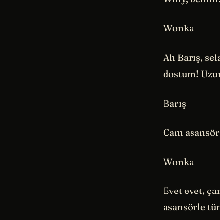
Wonka
Ah Barış, se
dostum! Uzun
Barış
Cam asansörü
Wonka
Evet evet, ça
asansörle tü