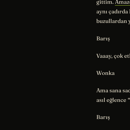
gittim.
Amaz
aynı çadırda 
buzullardan 
Barış
Vaaay, çok et
Wonka
Ama sana sad
asıl eğlence
Barış