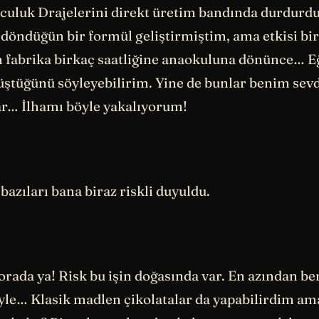
uluk Drajelerini direkt üretim bandında durdurd
döndüğün bir formül geliştirmiştim, ama etkisi bir
 fabrika birkaç saatliğine anaokuluna dönünce… Eğ
üştüğünü söyleyebilirim. Yine de bunlar benim sev
lar… İlhamı böyle yakalıyorum!
azıları bana biraz riskli duyuldu.
orada ya! Risk bu işin doğasında var. En azından b
yle… Klasik madlen çikolatalar da yapabilirdim a