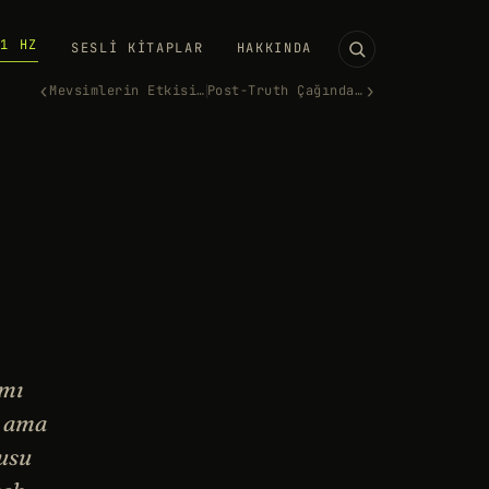
11 HZ
SESLI KITAPLAR
HAKKINDA
‹
›
Mevsimlerin Etkisi: Bahar Ned…
Post-Truth Çağında Doğru Bilg…
ımı
, ama
rusu