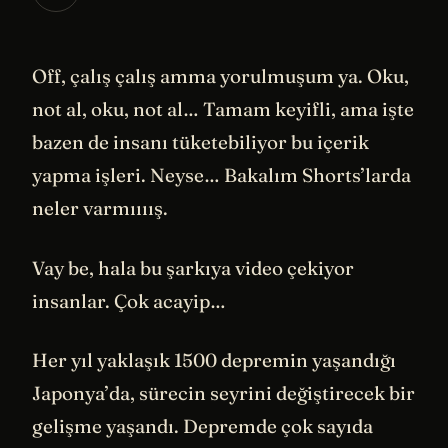
Off, çalış çalış amma yorulmuşum ya. Oku,
not al, oku, not al… Tamam keyifli, ama işte
bazen de insanı tüketebiliyor bu içerik
yapma işleri. Neyse… Bakalım Shorts’larda
neler varmıııış.
Vay be, hala bu şarkıya video çekiyor
insanlar. Çok acayip…
Her yıl yaklaşık 1500 depremin yaşandığı
Japonya’da, sürecin seyrini değiştirecek bir
gelişme yaşandı. Depremde çok sayıda