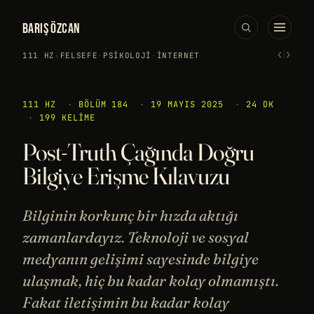
BARIŞ ÖZCAN
‹
›
111 HZ
›
FELSEFE
·
PSIKOLOJI
·
İNTERNET
111 HZ
·
BÖLÜM 184
·
19 MAYIS 2025
·
24 DK
·
199 KELIME
Post-Truth Çağında Doğru
Bilgiye Erişme Kılavuzu
Bilginin korkunç bir hızda aktığı
zamanlardayız. Teknoloji ve sosyal
medyanın gelişimi sayesinde bilgiye
ulaşmak, hiç bu kadar kolay olmamıştı.
Fakat iletişimin bu kadar kolay