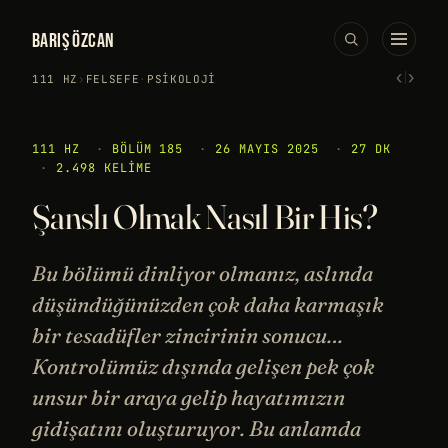
BARIŞ ÖZCAN
‹
›
111 HZ
›
FELSEFE
·
PSIKOLOJI
111 HZ
·
BÖLÜM 185
·
26 MAYIS 2025
·
27 DK
·
2.498 KELIME
Şanslı Olmak Nasıl Bir His?
Bu bölümü dinliyor olmanız, aslında
düşündüğünüzden çok daha karmaşık
bir tesadüfler zincirinin sonucu…
Kontrolümüz dışında gelişen pek çok
unsur bir araya gelip hayatımızın
gidişatını oluşturuyor. Bu anlamda