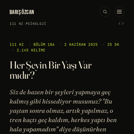
BARIŞ ÖZCAN
‹
›
111 HZ
›
PSIKOLOJI
111 HZ
·
BÖLÜM 186
·
2 HAZIRAN 2025
·
25 DK
·
2.145 KELIME
Her Şeyin Bir Yaşı Var
mıdır?
Siz de bazen bir şeyleri yapmaya geç
kalmış gibi hissediyor musunuz? "Bu
yaştan sonra olmaz, artık yapılmaz, o
tren kaçtı geç kaldım, herkes yaptı ben
hala yapamadım" diye düşünürken