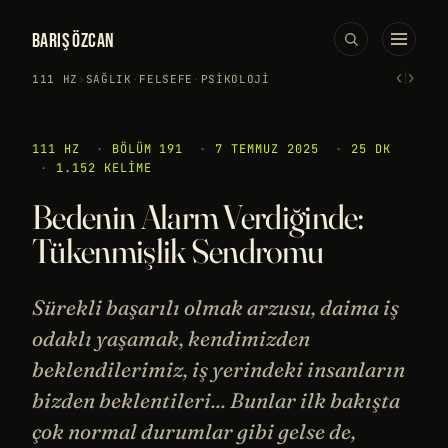
BARIŞ ÖZCAN
‹
›
111 HZ
›
SAĞLIK
·
FELSEFE
·
PSIKOLOJI
111 HZ
·
BÖLÜM 191
·
7 TEMMUZ 2025
·
25 DK
·
1.152 KELIME
Bedenin Alarm Verdiğinde:
Tükenmişlik Sendromu
Sürekli başarılı olmak arzusu, daima iş
odaklı yaşamak, kendimizden
beklendilerimiz, iş yerindeki insanların
bizden beklentileri... Bunlar ilk bakışta
çok normal durumlar gibi gelse de,