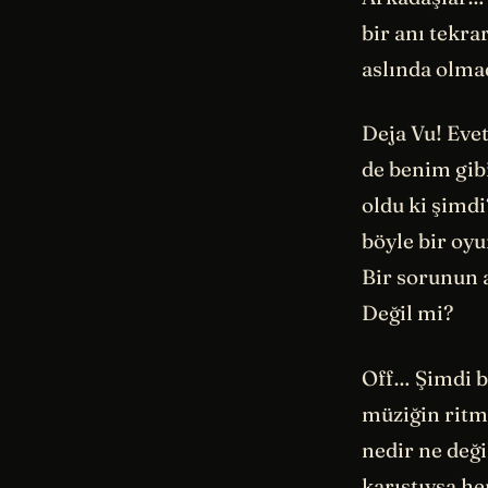
bir anı tekr
aslında olma
Deja Vu! Eve
de benim gibi
oldu ki şimd
böyle bir oy
Bir sorunun 
Değil mi?
Off… Şimdi b
müziğin ritm
nedir ne deği
karıştıysa he