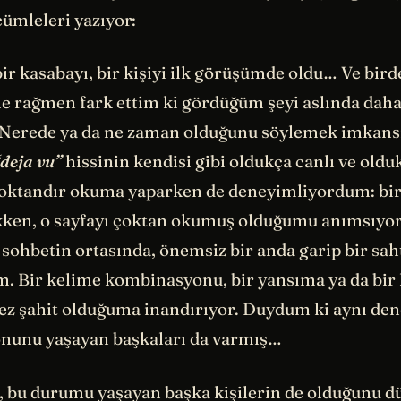
cümleleri yazıyor:
 bir kasabayı, bir kişiyi ilk görüşümde oldu… Ve bir
ağmen fark ettim ki gördüğüm şeyi aslında daha
Nerede ya da ne zaman olduğunu söylemek imkans
“deja vu”
hissinin kendisi gibi oldukça canlı ve oldu
ktandır okuma yaparken de deneyimliyordum: bir
kken, o sayfayı çoktan okumuş olduğumu anımsıyo
sohbetin ortasında, önemsiz bir anda garip bir saht
m. Bir kelime kombinasyonu, bir yansıma ya da bir
kez şahit olduğuma inandırıyor. Duydum ki aynı den
yonunu yaşayan başkaları da varmış…
, bu durumu yaşayan başka kişilerin de olduğunu 