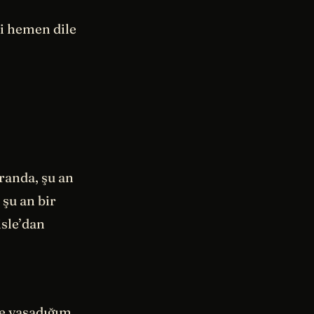
i hemen dile
randa, şu an
şu an bir
isle’dan
te yaşadığım