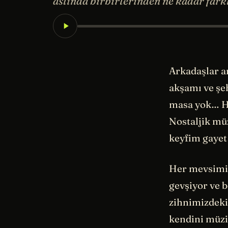
aslında birbirlerinden ne kadar fark
Arkadaşlar ar
akşamı ve şe
masa yok… He
Nostaljik müz
keyfim gayet
Her mevsimin 
gevşiyor ve b
zihnimizdeki 
kendini müziğ