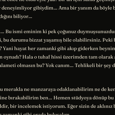
ar deneyimliyor gibiydim… Ama bir yanım da böyle b
dığını biliyor…
t… Bu ismi eminim ki pek çoğunuz duymuşsunuzdur.
, bu durumu bizzat yaşamış bile olabilirsiniz. Peki
i? Yani hayat her zamanki gibi akıp giderken beyn
un oynadı? Hala o tuhaf hissi üzerimden tam olar
alameti olmasın bu? Yok canım… Tehlikeli bir şey d
u merakla ne manzaraya odaklanabilirim ne de ke
ine bırakabilirim ben… Hemen stüdyoya dönüp bu
ldir, bir incelemek istiyorum. Eğer sizin de aklınız 
r zamanki gibi orada buluşalım.