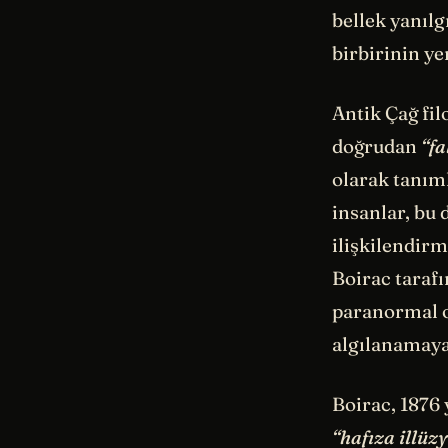
bellek yanılg
birbirinin y
Antik Çağ fil
doğrudan
“f
olarak tanıml
insanlar, bu
ilişkilendirm
Boirac tarafı
paranormal o
algılanamayan
Boirac, 1876 
“
hafıza
illüz