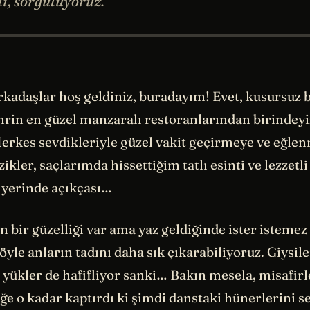
lı, sorguluyoruz.
kadaşlar hoş geldiniz, buradayım! Evet, kusursuz b
hrin en güzel manzaralı restoranlarından birindeyiz
rkes sevdikleriyle güzel vakit geçirmeye ve eğle
ikler, saçlarımda hissettiğim tatlı esinti ve lezzetl
 yerinde açıkçası…
bir güzelliği var ama yaz geldiğinde ister istemez
öyle anların tadını daha sık çıkarabiliyoruz. Giysile
yükler de hafifliyor sanki… Bakın mesela, misafirl
e o kadar kaptırdı ki şimdi danstaki hünerlerini se