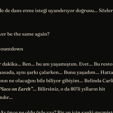
de de dans etme isteği uyandırıyor doğrusu… Sözler
ver be the same again?
l countdown
ir dakika… Ben… bu anı yaşamıştım. Evet… Bu resto
sada, aynı şarkı çalarken… Bunu yaşadım… Hatta 
nın ne olacağını bile biliyor gibiyim… Belinda Carl
Place on Earth”
… Bilirsiniz, o da 80’li yılların hit
andır…
Az önce ne oldu öyle yaa? Bir an için sanki geçmiş