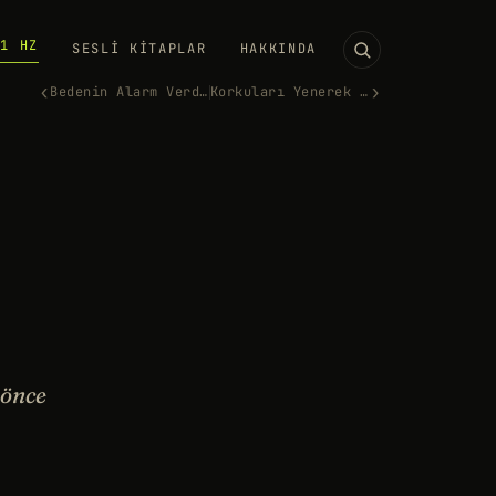
11 HZ
SESLI KITAPLAR
HAKKINDA
‹
›
Bedenin Alarm Verdiğinde: Tük…
Korkuları Yenerek İlham Verme…
 önce