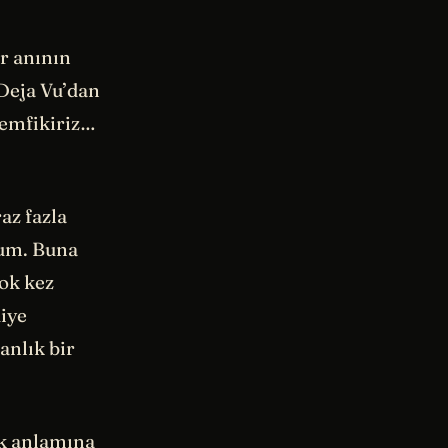
ir anının
 Deja Vu’dan
hemfikiriz…
az fazla
ldum. Buna
çok kez
iye
anlık bir
k anlamına