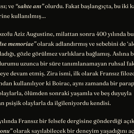
ısı; ve
“sahte anı”
olurdu. Fakat başlangıçta, bu iki
erine kullanılmış…
ozofu Aziz Augustine, milattan sonra 400 yılında bu 
alse memoriae”
olarak adlandırmış ve sebebini de ‘ald
adığı, gözle görülmez varlıklara bağlamış. Aslına 
 durumu uzunca bir süre tanımlanamayan ruhsal fak
eye devam etmiş. Zira ismi, ilk olarak Fransız filoz
ndan kullanılıyor ki Boirac, aynı zamanda bir para
laylarla, ölümden sonraki yaşamla ve beş duyuyla
 psişik olaylarla da ilgileniyordu kendisi.
yılında Fransız bir felsefe dergisine gönderdiği aç
yonu”
olarak sayılabilecek bir deneyim yaşadığını aç