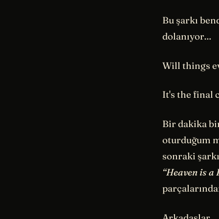
Bu şarkı ben
dolanıyor…
Will things e
It's the fina
Bir dakika b
oturduğum ma
sonraki şarkı
“Heaven is a 
parçalarınd
Arkadaşlar… 