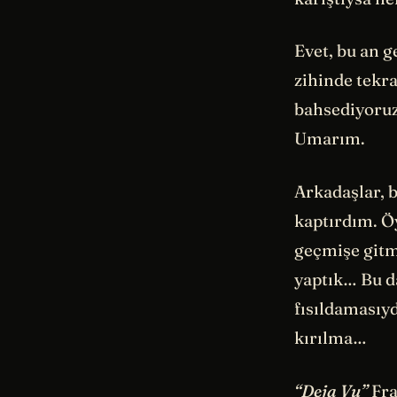
Evet, bu an g
zihinde tekra
bahsediyoruz
Umarım.
Arkadaşlar, 
kaptırdım. Öy
geçmişe gitme
yaptık… Bu d
fısıldamasıyd
kırılma…
“Deja Vu”
Fra