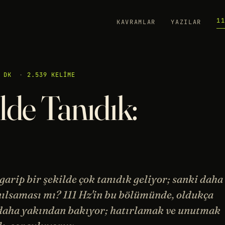
1
KAVRAMLAR
YAZILAR
 DK
·
2.539 KELIME
lde Tanıdık:
arip bir şekilde çok tanıdık geliyor; sanki daha
anılsaması mı? 111 Hz'in bu bölümünde, oldukça
 daha yakından bakıyor; hatırlamak ve unutmak