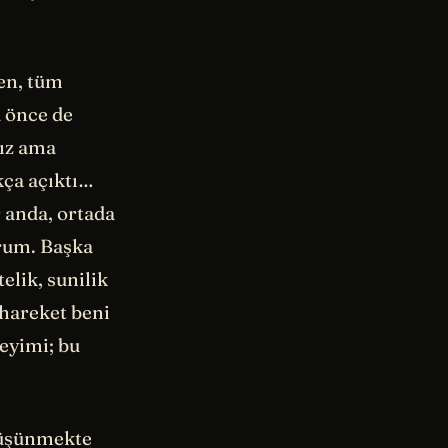
den, tüm
 önce de
ız ama
kça açıktı…
 anda, ortada
rum. Başka
elik, sunilik
 hareket beni
eyimi; bu
düşünmekte