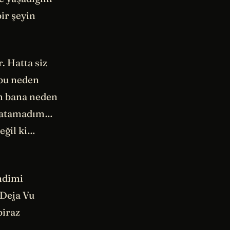
ir şeyin
 Hatta siz
 bu neden
im bana neden
ak atamadım…
eğil ki…
ndimi
 Deja Vu
biraz