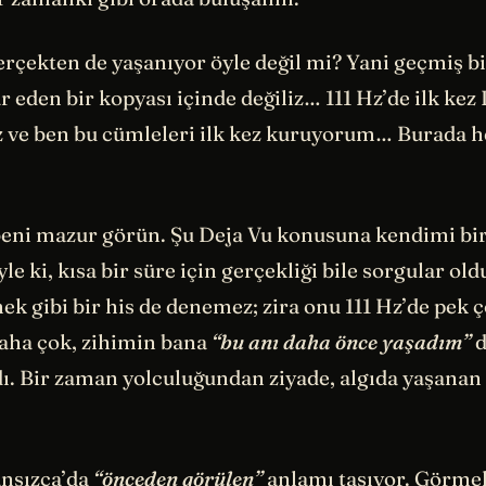
erçekten de yaşanıyor öyle değil mi? Yani geçmiş b
r eden bir kopyası içinde değiliz… 111 Hz’de ilk kez
 ve ben bu cümleleri ilk kez kuruyorum… Burada 
beni mazur görün. Şu Deja Vu konusuna kendimi bir
le ki, kısa bir süre için gerçekliği bile sorgular o
k gibi bir his de denemez; zira onu 111 Hz’de pek 
aha çok, zihimin bana
“bu anı daha önce yaşadım”
d
ı. Bir zaman yolculuğundan ziyade, algıda yaşanan 
nsızca’da
“önceden görülen”
anlamı taşıyor. Görme