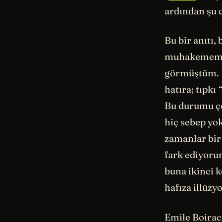
ardından şu 
Bu bir anıtı,
muhakememe r
görmüştüm. 
hatıra; tıpkı
Bu durumu ço
hiç sebep yo
zamanlar bir 
fark ediyoru
buna ikinci 
hafıza illüz
Emile Boirac