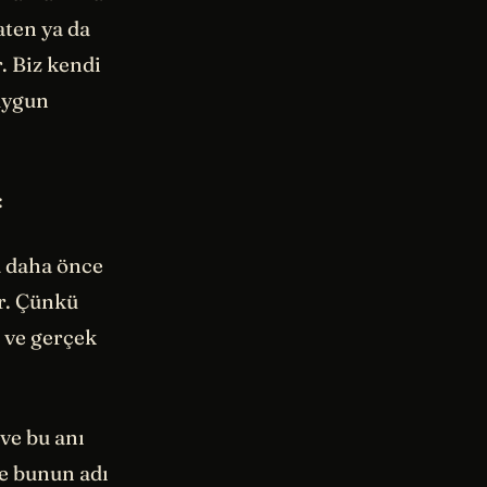
aten ya da
. Biz kendi
 uygun
:
da daha önce
ır. Çünkü
 ve gerçek
ve bu anı
e bunun adı