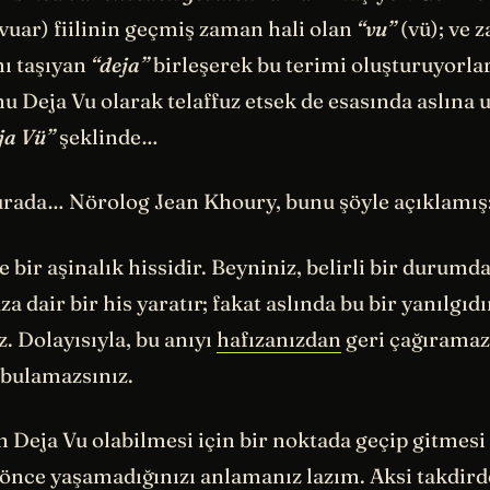
vuar) fiilinin geçmiş zaman hali olan
“vu”
(vü); ve z
ı taşıyan
“deja”
birleşerek bu terimi oluşturuyorlar
u Deja Vu olarak telaffuz etsek de esasında aslına
ja Vü”
şeklinde…
burada… Nörolog Jean Khoury, bunu şöyle açıklamış
e bir aşinalık hissidir. Beyniniz, belirli bir durum
 dair bir his yaratır; fakat aslında bu bir yanılgıd
. Dolayısıyla, bu anıyı
hafızanızdan
geri çağıramaz
 bulamazsınız.
n Deja Vu olabilmesi için bir noktada geçip gitmesi 
 önce yaşamadığınızı anlamanız lazım. Aksi takdird