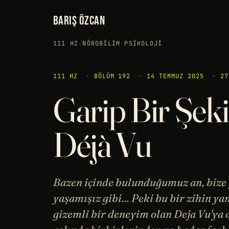
BARIŞ ÖZCAN
111 HZ
›
NÖROBILIM
·
PSIKOLOJI
111 HZ
·
BÖLÜM 192
·
14 TEMMUZ 2025
·
27
Garip Bir Şeki
Déjà Vu
Bazen içinde bulunduğumuz an, bize g
yaşamışız gibi... Peki bu bir zihin y
gizemli bir deneyim olan Deja Vu'ya