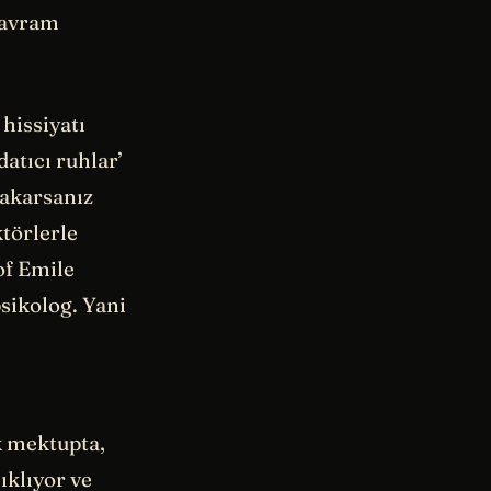
 kavram
hissiyatı
atıcı ruhlar’
bakarsanız
törlerle
of Emile
psikolog. Yani
ık mektupta,
ıklıyor ve