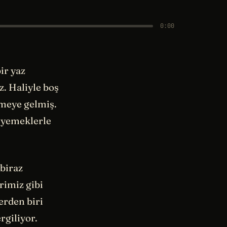
0:00
ir yaz
. Haliyle boş
nmeye gelmiş.
i yemeklerle
 biraz
rimiz gibi
erden biri
rgiliyor.