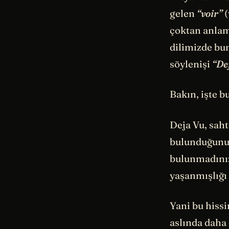
gelen
“voir”
(
çoktan anlam
dilimizde bun
söylenişi
“De
Bakın, işte 
Deja Vu, saht
bulunduğunuza
bulunmadınız
yaşanmışlığı
Yani bu hissi
aslında daha