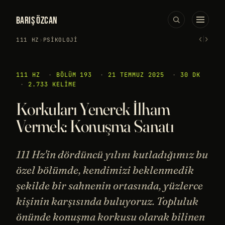
BARIŞ ÖZCAN
‹
›
111 HZ
›
PSIKOLOJI
111 HZ
·
BÖLÜM 193
·
21 TEMMUZ 2025
·
30 DK
·
2.733 KELIME
Korkuları Yenerek İlham
Vermek: Konuşma Sanatı
111 Hz'in dördüncü yılını kutladığımız bu
özel bölümde, kendimizi beklenmedik
şekilde bir sahnenin ortasında, yüzlerce
kişinin karşısında buluyoruz. Topluluk
önünde konuşma korkusu olarak bilinen