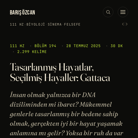
BARIŞ ÖZCAN
‹
›
111 HZ
›
BIYOLOJI
·
SINEMA
·
FELSEFE
111 HZ
·
BÖLÜM 194
·
28 TEMMUZ 2025
·
30 DK
·
2.299 KELIME
Tasarlanmış Hayatlar,
Seçilmiş Hayaller: Gattaca
İnsan olmak yalnızca bir DNA
diziliminden mi ibaret? Mükemmel
genlerle tasarlanmış bir bedene sahip
olmak, gerçekten iyi bir hayat yaşamak
anlamına mı gelir? Yoksa bir ruh da var