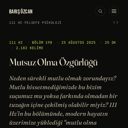
BARIŞ ÖZCAN
‹
›
111 HZ
›
FELSEFE
·
PSIKOLOJI
111 HZ
·
BÖLÜM 198
·
25 AĞUSTOS 2025
·
25 DK
·
2.182 KELIME
Mutsuz Olma Özgürlüğü
Neden sürekli mutlu olmak zorundayız?
Mutlu hissetmediğimizde bu bizim
suçumuz mu yoksa farkında olmadan bir
tuzağın içine çekilmiş olabilir miyiz? 111
Hz’in bu bölümünde, modern hayatın
üzerimize yüklediği "mutlu olma