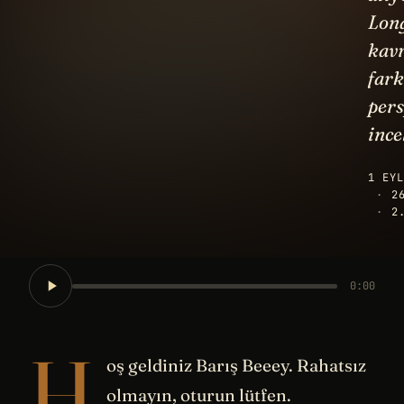
Lon
kav
fark
pers
ince
1 EYL
·
2
·
2
0:00
H
oş geldiniz Barış Beeey. Rahatsız
olmayın, oturun lütfen.