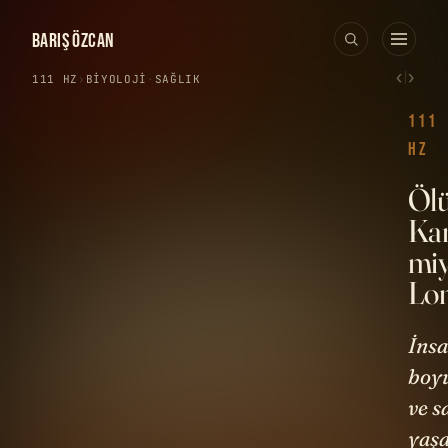
BARIŞ ÖZCAN
‹
›
111 HZ
›
BIYOLOJI
·
SAĞLIK
111
HZ
Öl
Kan
miy
Lon
İnsa
boy
ve s
yaşa