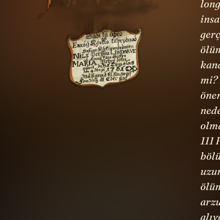
long
ins
gerç
ölü
kand
mi?
öne
ned
olma
111 
böl
uzu
ölü
arz
alıy