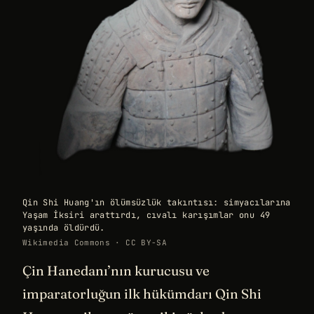
Qin Shi Huang'ın ölümsüzlük takıntısı: simyacılarına
Yaşam İksiri arattırdı, cıvalı karışımlar onu 49
yaşında öldürdü.
Wikimedia Commons · CC BY-SA
Çin Hanedanı’nın kurucusu ve
imparatorluğun ilk hükümdarı Qin Shi