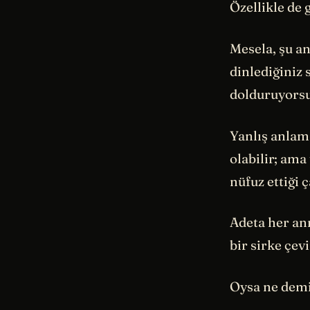
Özellikle de
Mesela, şu a
dinlediğiniz 
dolduruyors
Yanlış anlama
olabilir; ama
nüfuz ettiği 
Adeta her anı
bir sirke çev
Oysa ne demiş