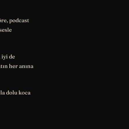
re, podcast
sesle
iyi de
atın her anına
rla dolu koca