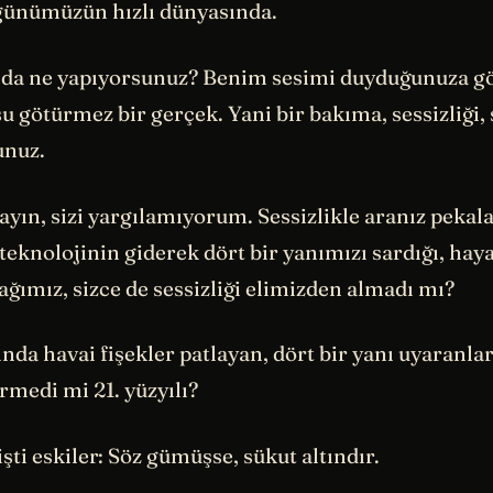
 günümüzün hızlı dünyasında.
nda ne yapıyorsunuz? Benim sesimi duyduğunuza gö
su götürmez bir gerçek. Yani bir bakıma, sessizliği, 
unuz.
yın, sizi yargılamıyorum. Sessizlikle aranız pekala 
 teknolojinin giderek dört bir yanımızı sardığı, hay
çağımız, sizce de sessizliği elimizden almadı mı?
nda havai fişekler patlayan, dört bir yanı uyaranla
irmedi mi 21. yüzyılı?
ti eskiler: Söz gümüşse, sükut altındır.