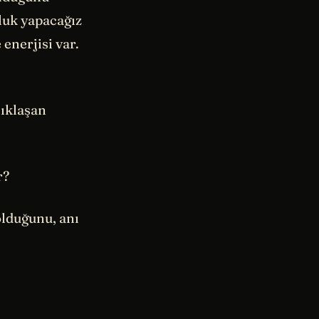
luk yapacağız
enerjisi var.
lıklaşan
r?
olduğunu, anı