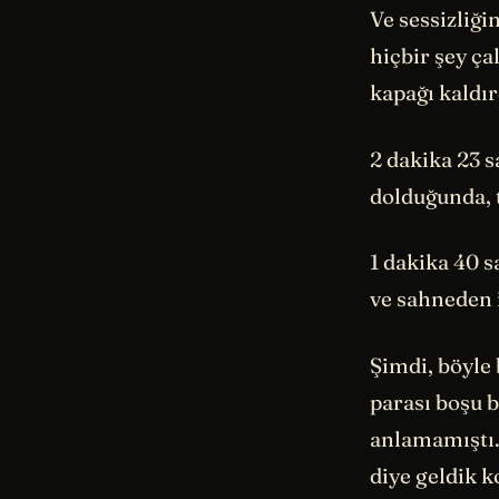
Ve sessizliği
hiçbir şey ç
kapağı kaldır
2 dakika 23 s
dolduğunda, t
1 dakika 40 
ve sahneden 
Şimdi, böyle 
parası boşu b
anlamamıştı.
diye geldik k