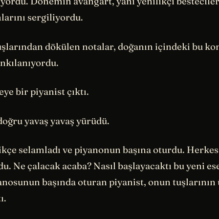
ıyordu. Dönemin avangart, yani yenilikçi besteciler
arını sergiliyordu.
şlarından dökülen notalar, doğanın içindeki bu ko
nkılanıyordu.
e bir piyanist çıktı.
doğru yavaş yavaş yürüdü.
zikçe selamladı ve piyanonun başına oturdu. Herkes
du. Ne çalacak acaba? Nasıl başlayacaktı bu yeni e
anosunun başında oturan piyanist, onun tuşlarının
ı.