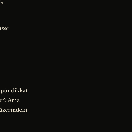
i,
nser
 pür dikkat
ser? Ama
 üzerindeki