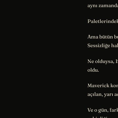
aynı zamand
Paletlerindek
Ama bütün bu 
Sessizliğe ha
Ne olduysa, 
oldu.
Maverick kons
açılan, yarı 
Ve o gün, far