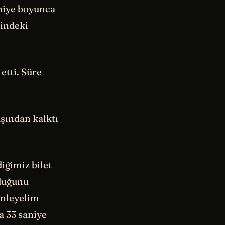
aniye boyunca
rindeki
etti. Süre
şından kalktı
iğimiz bilet
lduğunu
inleyelim
a 33 saniye