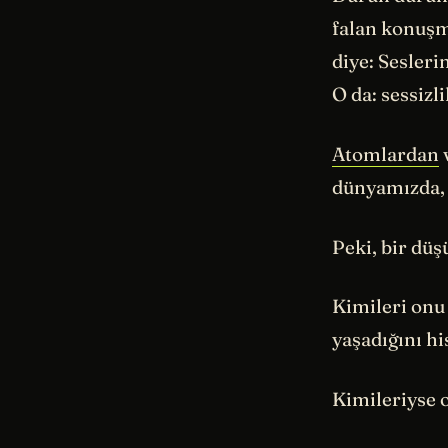
falan konuşm
diye: Sesleri
O da: sessizli
Atomlardan
v
dünyamızda, g
Peki, bir düş
Kimileri onu
yaşadığını hi
Kimileriyse o