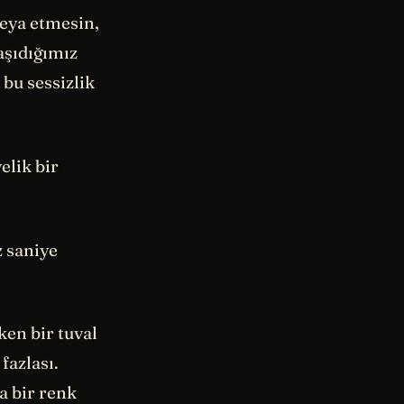
veya etmesin,
aşıdığımız
 bu sessizlik
elik bir
z saniye
ken bir tuval
fazlası.
na bir renk