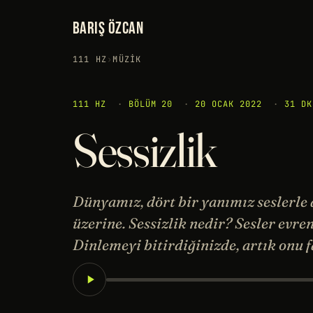
BARIŞ ÖZCAN
111 HZ
›
MÜZIK
111 HZ
·
BÖLÜM 20
·
20 OCAK 2022
·
31 DK
Sessizlik
Dünyamız, dört bir yanımız seslerle 
üzerine. Sessizlik nedir? Sesler evren
Dinlemeyi bitirdiğinizde, artık onu f