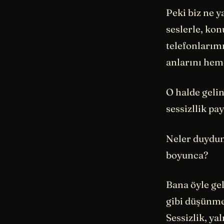
Peki biz ne y
seslerle, ko
telefonlarımı
anlarını hem
O halde gelin
sessizllik pay
Neler duydunu
boyunca?
Bana öyle gel
gibi düşünmey
Sessizlik, ya