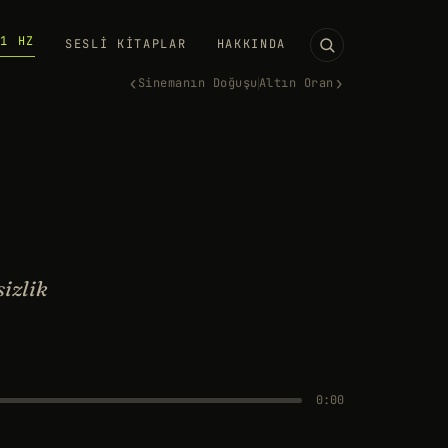
11 HZ
SESLI KITAPLAR
HAKKINDA
‹
›
Sinemanın Doğuşu
Altın Oran
sizlik
0:00