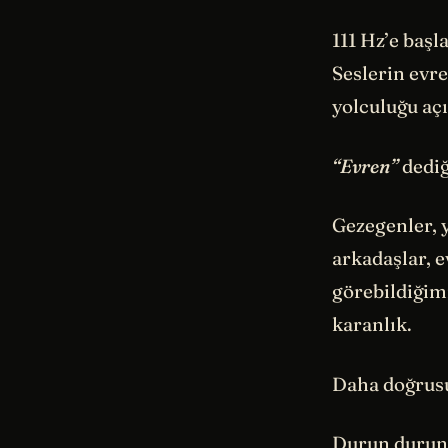
111 Hz’e başl
Seslerin evr
yolculuğu aç
“Evren”
dediğ
Gezegenler, y
arkadaşlar, e
görebildiğim
karanlık.
Daha doğrus
Durun durun: