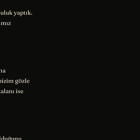
uluk yaptık.
ımız
Ama
 bizim gözle
alanı ise
olduğunu