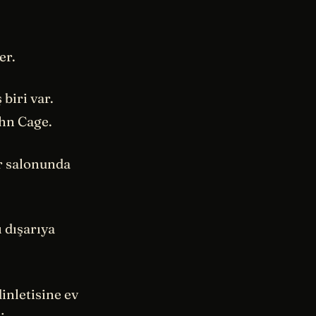
er.
biri var.
ohn Cage.
r salonunda
 dışarıya
dinletisine ev