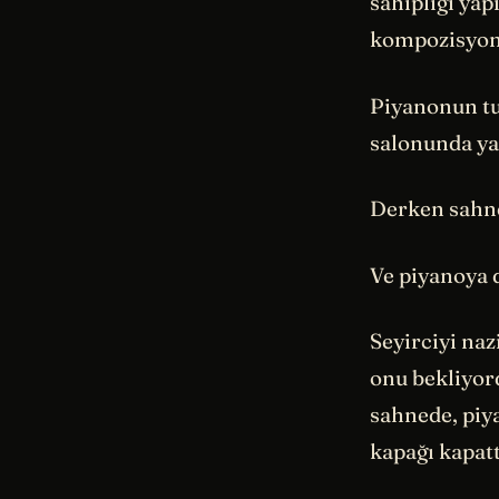
sahipliği yap
kompozisyonl
Piyanonun tu
salonunda ya
Derken sahney
Ve piyanoya 
Seyirciyi na
onu bekliyor
sahnede, piy
kapağı kapatt