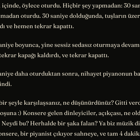
n içinde, öylece oturdu. Hiçbir şey yapmadan: 30 s
almadan oturdu. 30 saniye dolduğunda, tuşların üze
dı ve hemen tekrar kapattı.
aniye boyunca, yine sessiz sedasız oturmaya devam 
ekrar kapağı kaldırdı, ve tekrar kapattı.
saniye daha oturduktan sonra, nihayet piyanonun ba
indi.
bir şeyle karşılaşsanız, ne düşünürdünüz? Gitti verd
oşuna :) Konsere gelen dinleyiciler, açıkçası, ne o
 Neydi bu? Herhalde bir şaka falan? Ya biz müzik d
onsere, bir piyanist çıkıyor sahneye, ve tam 4 dakik