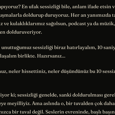
apıyoruz? En ufak sessizliği bile, anlam ifade etsin 
nuşmalarla doldurup duruyoruz. Her an yanımızda t
z ve kulaklıklarımız sağolsun, podcast ya da müzik,
en dolduruveriyor.
 unuttuğumuz sessizliği biraz hatırlayalım, 10 saniy
laşalım birlikte. Hazırsanız...
z, neler hissettiniz, neler düşündünüz bu 10 sessi
iyor ki; sessizliği genelde, sanki doldurulması gere
e meyilliyiz. Ama aslında o, bir tuvalden çok daha 
lnızca bir tuval değil. Seslerin evreninde, başlı başı