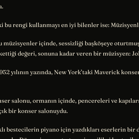
a.
i bu rengi kullanmayı en iyi bilenler ise: Müzisyenl
müzisyenler içinde, sessizliği başköşeye oturtmuş 
kettiği değeri, sonuna kadar veren bir müzisyen: J
1952 yılının yazında, New York’taki Maverick konse
er salonu, ormanın içinde, pencereleri ve kapıları
açık bir konser salonuydu.
klı bestecilerin piyano için yazdıkları eserlerin bir 